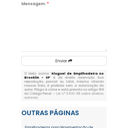
Mensagem:
*
Enviar
O texto acima "
Aluguel de Empilhadeira no
Brooklin - SP
" é de direito reservado. Sua
reprodução, parcial ou total, mesmo citando
nossos links, é proibida sem a autorização do
autor. Plágio é crime e está previsto no artigo 184
do Código Penal. –
Lei n° 9.610-98 sobre direitos
autorais
.
OUTRAS
PÁGINAS
Empilhadeiras para Movimentação de