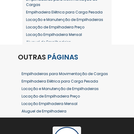
Cargas
Empilhadeira Elétrica para Carga Pesada
Locação e Manutenção de Empilhadeiras
Locação de Empilhadeira Preço
Locação Empilhadeira Mensal
Aluguel de Empilhadeira
Aluguel de Empilhadeira a Combustão
OUTRAS
PÁGINAS
Aluguel de Empilhadeira Diária Valor
Aluguel de Empilhadeira Elétrica
Aluguel de Empilhadeira Elétrica Preço
Empilhadeiras para Movimentação de Cargas
Aluguel de Empilhadeira Mensal
Empilhadeira Elétrica para Carga Pesada
Aluguel de Empilhadeira Preço
Locação e Manutenção de Empilhadeiras
Aluguel de Empilhadeira Valor
Locação de Empilhadeira Preço
Aluguel de Empilhadeiras Eletricas
Locação Empilhadeira Mensal
Conserto de Empilhadeira
Aluguel de Empilhadeira
Contrato de Locação de Empilhadeira
Aluguel de Empilhadeira a Combustão
Empilhadeira a Combustão
Aluguel de Empilhadeira Diária Valor
Empilhadeira a Combustão Hyster
Aluguel de Empilhadeira Elétrica