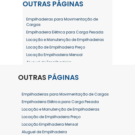
OUTRAS
PÁGINAS
Empilhadeiras para Movimentação de
Cargas
Empilhadeira Elétrica para Carga Pesada
Locação e Manutenção de Empilhadeiras
Locação de Empilhadeira Preço
Locação Empilhadeira Mensal
Aluguel de Empilhadeira
Aluguel de Empilhadeira a Combustão
OUTRAS
PÁGINAS
Aluguel de Empilhadeira Diária Valor
Aluguel de Empilhadeira Elétrica
Aluguel de Empilhadeira Elétrica Preço
Empilhadeiras para Movimentação de Cargas
Aluguel de Empilhadeira Mensal
Empilhadeira Elétrica para Carga Pesada
Aluguel de Empilhadeira Preço
Locação e Manutenção de Empilhadeiras
Aluguel de Empilhadeira Valor
Locação de Empilhadeira Preço
Aluguel de Empilhadeiras Eletricas
Locação Empilhadeira Mensal
Conserto de Empilhadeira
Aluguel de Empilhadeira