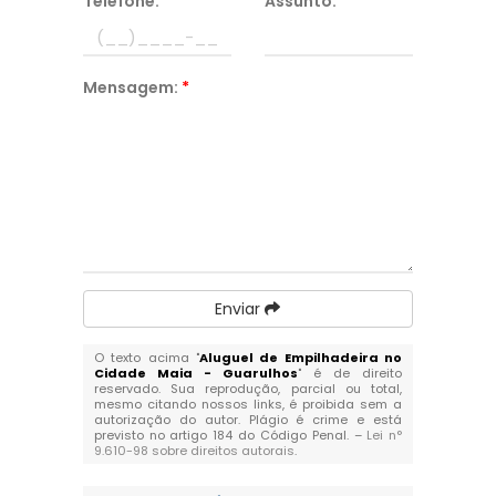
Telefone:
*
Assunto:
*
Mensagem:
*
Enviar
O texto acima "
Aluguel de Empilhadeira no
Cidade Maia - Guarulhos
" é de direito
reservado. Sua reprodução, parcial ou total,
mesmo citando nossos links, é proibida sem a
autorização do autor. Plágio é crime e está
previsto no artigo 184 do Código Penal. –
Lei n°
9.610-98 sobre direitos autorais
.