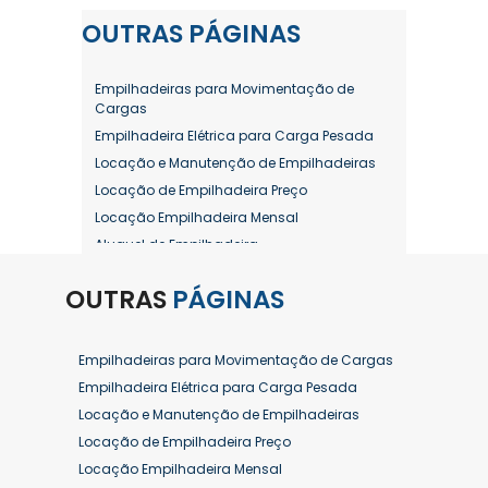
OUTRAS
PÁGINAS
Empilhadeiras para Movimentação de
Cargas
Empilhadeira Elétrica para Carga Pesada
Locação e Manutenção de Empilhadeiras
Locação de Empilhadeira Preço
Locação Empilhadeira Mensal
Aluguel de Empilhadeira
Aluguel de Empilhadeira a Combustão
OUTRAS
PÁGINAS
Aluguel de Empilhadeira Diária Valor
Aluguel de Empilhadeira Elétrica
Aluguel de Empilhadeira Elétrica Preço
Empilhadeiras para Movimentação de Cargas
Aluguel de Empilhadeira Mensal
Empilhadeira Elétrica para Carga Pesada
Aluguel de Empilhadeira Preço
Locação e Manutenção de Empilhadeiras
Aluguel de Empilhadeira Valor
Locação de Empilhadeira Preço
Aluguel de Empilhadeiras Eletricas
Locação Empilhadeira Mensal