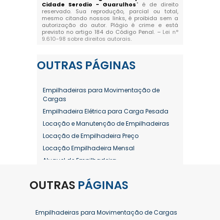
Cidade Serodio - Guarulhos
" é de direito
reservado. Sua reprodução, parcial ou total,
mesmo citando nossos links, é proibida sem a
autorização do autor. Plágio é crime e está
previsto no artigo 184 do Código Penal. –
Lei n°
9.610-98 sobre direitos autorais
.
OUTRAS
PÁGINAS
Empilhadeiras para Movimentação de
Cargas
Empilhadeira Elétrica para Carga Pesada
Locação e Manutenção de Empilhadeiras
Locação de Empilhadeira Preço
Locação Empilhadeira Mensal
Aluguel de Empilhadeira
Aluguel de Empilhadeira a Combustão
OUTRAS
PÁGINAS
Aluguel de Empilhadeira Diária Valor
Aluguel de Empilhadeira Elétrica
Aluguel de Empilhadeira Elétrica Preço
Empilhadeiras para Movimentação de Cargas