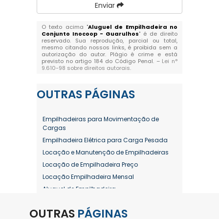
Enviar
O texto acima "
Aluguel de Empilhadeira no
Conjunto Inocoop - Guarulhos
" é de direito
reservado. Sua reprodução, parcial ou total,
mesmo citando nossos links, é proibida sem a
autorização do autor. Plágio é crime e está
previsto no artigo 184 do Código Penal. –
Lei n°
9.610-98 sobre direitos autorais
.
OUTRAS
PÁGINAS
Empilhadeiras para Movimentação de
Cargas
Empilhadeira Elétrica para Carga Pesada
Locação e Manutenção de Empilhadeiras
Locação de Empilhadeira Preço
Locação Empilhadeira Mensal
Aluguel de Empilhadeira
Aluguel de Empilhadeira a Combustão
OUTRAS
PÁGINAS
Aluguel de Empilhadeira Diária Valor