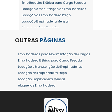
Empilhadeira Elétrica para Carga Pesada
Locação e Manutenção de Empilhadeiras
Locação de Empilhadeira Preço
Locação Empilhadeira Mensal
Aluguel de Empilhadeira
Aluguel de Empilhadeira a Combustão
OUTRAS
PÁGINAS
Aluguel de Empilhadeira Diária Valor
Aluguel de Empilhadeira Elétrica
Aluguel de Empilhadeira Elétrica Preço
Empilhadeiras para Movimentação de Cargas
Aluguel de Empilhadeira Mensal
Empilhadeira Elétrica para Carga Pesada
Aluguel de Empilhadeira Preço
Locação e Manutenção de Empilhadeiras
Aluguel de Empilhadeira Valor
Locação de Empilhadeira Preço
Aluguel de Empilhadeiras Eletricas
Locação Empilhadeira Mensal
Conserto de Empilhadeira
Aluguel de Empilhadeira
Contrato de Locação de Empilhadeira
Aluguel de Empilhadeira a Combustão
Empilhadeira a Combustão
Aluguel de Empilhadeira Diária Valor
Empilhadeira a Combustão Hyster
Aluguel de Empilhadeira Elétrica
Empilhadeira a Combustão Toyota
Aluguel de Empilhadeira Elétrica Preço