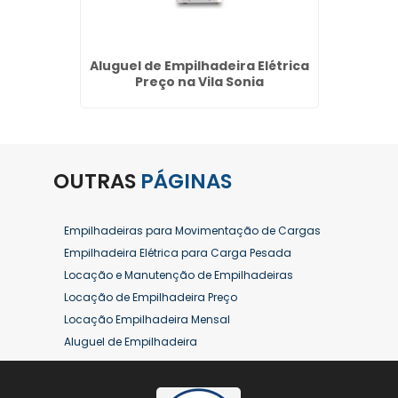
o de
Aluguel de Empilhadeira Elétrica
Alugue
m São
Preço na Vila Sonia
OUTRAS
PÁGINAS
Empilhadeiras para Movimentação de Cargas
Empilhadeira Elétrica para Carga Pesada
Locação e Manutenção de Empilhadeiras
Locação de Empilhadeira Preço
Locação Empilhadeira Mensal
Aluguel de Empilhadeira
Aluguel de Empilhadeira a Combustão
Aluguel de Empilhadeira Diária Valor