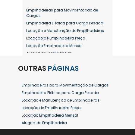
Empilhadeiras para Movimentação de
Cargas
Empilhadeira Elétrica para Carga Pesada
Locação e Manutenção de Empilhadeiras
Locação de Empilhadeira Preço
Locação Empilhadeira Mensal
Aluguel de Empilhadeira
Aluguel de Empilhadeira a Combustão
OUTRAS
PÁGINAS
Aluguel de Empilhadeira Diária Valor
Aluguel de Empilhadeira Elétrica
Aluguel de Empilhadeira Elétrica Preço
Empilhadeiras para Movimentação de Cargas
Aluguel de Empilhadeira Mensal
Empilhadeira Elétrica para Carga Pesada
Aluguel de Empilhadeira Preço
Locação e Manutenção de Empilhadeiras
Aluguel de Empilhadeira Valor
Locação de Empilhadeira Preço
Aluguel de Empilhadeiras Eletricas
Locação Empilhadeira Mensal
Conserto de Empilhadeira
Aluguel de Empilhadeira
Contrato de Locação de Empilhadeira
Aluguel de Empilhadeira a Combustão