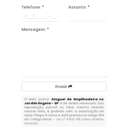
Telefone:
*
Assunto:
*
Mensagem:
*
Enviar
O texto acima "
Aluguel de Empilhadeira no
Jardim Ângela - SP
" é de direito reservado. Sua
reprodução, parcial ou total, mesmo citando
nossos links, é proibida sem a autorização do
autor. Plágio é crime e está previsto no artigo 184
do Código Penal. –
Lei n° 9.610-98 sobre direitos
autorais
.