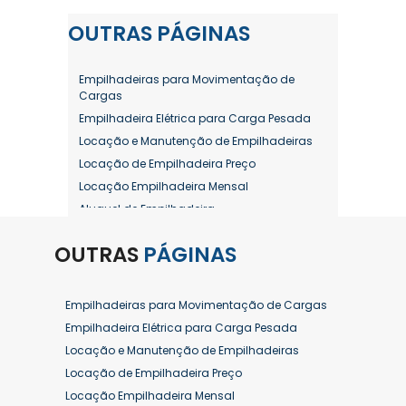
OUTRAS
PÁGINAS
Empilhadeiras para Movimentação de
Cargas
Empilhadeira Elétrica para Carga Pesada
Locação e Manutenção de Empilhadeiras
Locação de Empilhadeira Preço
Locação Empilhadeira Mensal
Aluguel de Empilhadeira
Aluguel de Empilhadeira a Combustão
OUTRAS
PÁGINAS
Aluguel de Empilhadeira Diária Valor
Aluguel de Empilhadeira Elétrica
Aluguel de Empilhadeira Elétrica Preço
Empilhadeiras para Movimentação de Cargas
Aluguel de Empilhadeira Mensal
Empilhadeira Elétrica para Carga Pesada
Aluguel de Empilhadeira Preço
Locação e Manutenção de Empilhadeiras
Aluguel de Empilhadeira Valor
Locação de Empilhadeira Preço
Aluguel de Empilhadeiras Eletricas
Locação Empilhadeira Mensal