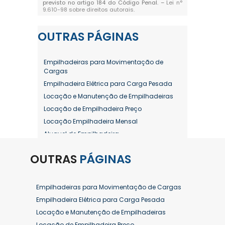
previsto no artigo 184 do Código Penal. –
Lei n°
9.610-98 sobre direitos autorais
.
OUTRAS
PÁGINAS
Empilhadeiras para Movimentação de
Cargas
Empilhadeira Elétrica para Carga Pesada
Locação e Manutenção de Empilhadeiras
Locação de Empilhadeira Preço
Locação Empilhadeira Mensal
Aluguel de Empilhadeira
Aluguel de Empilhadeira a Combustão
OUTRAS
PÁGINAS
Aluguel de Empilhadeira Diária Valor
Aluguel de Empilhadeira Elétrica
Aluguel de Empilhadeira Elétrica Preço
Empilhadeiras para Movimentação de Cargas
Aluguel de Empilhadeira Mensal
Empilhadeira Elétrica para Carga Pesada
Aluguel de Empilhadeira Preço
Locação e Manutenção de Empilhadeiras
Aluguel de Empilhadeira Valor
Locação de Empilhadeira Preço