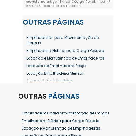
previsto no artigo 184 do Código Penal. –
Lei n°
9.610-98 sobre direitos autorais
.
OUTRAS
PÁGINAS
Empilhadeiras para Movimentação de
Cargas
Empilhadeira Elétrica para Carga Pesada
Locação e Manutenção de Empilhadeiras
Locação de Empilhadeira Preço
Locação Empilhadeira Mensal
Aluguel de Empilhadeira
Aluguel de Empilhadeira a Combustão
OUTRAS
PÁGINAS
Aluguel de Empilhadeira Diária Valor
Aluguel de Empilhadeira Elétrica
Aluguel de Empilhadeira Elétrica Preço
Empilhadeiras para Movimentação de Cargas
Aluguel de Empilhadeira Mensal
Empilhadeira Elétrica para Carga Pesada
Aluguel de Empilhadeira Preço
Locação e Manutenção de Empilhadeiras
Aluguel de Empilhadeira Valor
Locação de Empilhadeira Preço