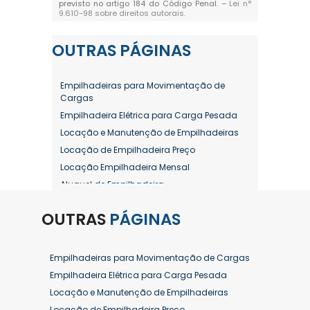
previsto no artigo 184 do Código Penal. –
Lei n°
9.610-98 sobre direitos autorais
.
OUTRAS
PÁGINAS
Empilhadeiras para Movimentação de
Cargas
Empilhadeira Elétrica para Carga Pesada
Locação e Manutenção de Empilhadeiras
Locação de Empilhadeira Preço
Locação Empilhadeira Mensal
Aluguel de Empilhadeira
Aluguel de Empilhadeira a Combustão
OUTRAS
PÁGINAS
Aluguel de Empilhadeira Diária Valor
Aluguel de Empilhadeira Elétrica
Aluguel de Empilhadeira Elétrica Preço
Empilhadeiras para Movimentação de Cargas
Aluguel de Empilhadeira Mensal
Empilhadeira Elétrica para Carga Pesada
Aluguel de Empilhadeira Preço
Locação e Manutenção de Empilhadeiras
Aluguel de Empilhadeira Valor
Locação de Empilhadeira Preço