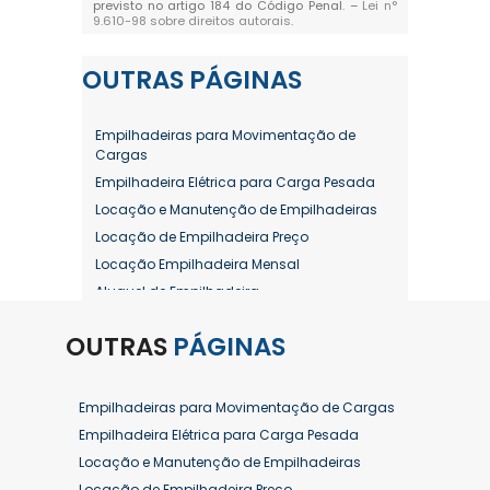
previsto no artigo 184 do Código Penal. –
Lei n°
9.610-98 sobre direitos autorais
.
OUTRAS
PÁGINAS
Empilhadeiras para Movimentação de
Cargas
Empilhadeira Elétrica para Carga Pesada
Locação e Manutenção de Empilhadeiras
Locação de Empilhadeira Preço
Locação Empilhadeira Mensal
Aluguel de Empilhadeira
Aluguel de Empilhadeira a Combustão
OUTRAS
PÁGINAS
Aluguel de Empilhadeira Diária Valor
Aluguel de Empilhadeira Elétrica
Aluguel de Empilhadeira Elétrica Preço
Empilhadeiras para Movimentação de Cargas
Aluguel de Empilhadeira Mensal
Empilhadeira Elétrica para Carga Pesada
Aluguel de Empilhadeira Preço
Locação e Manutenção de Empilhadeiras
Aluguel de Empilhadeira Valor
Locação de Empilhadeira Preço