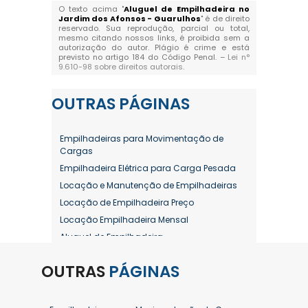
O texto acima "
Aluguel de Empilhadeira no
Jardim dos Afonsos - Guarulhos
" é de direito
reservado. Sua reprodução, parcial ou total,
mesmo citando nossos links, é proibida sem a
autorização do autor. Plágio é crime e está
previsto no artigo 184 do Código Penal. –
Lei n°
9.610-98 sobre direitos autorais
.
OUTRAS
PÁGINAS
Empilhadeiras para Movimentação de
Cargas
Empilhadeira Elétrica para Carga Pesada
Locação e Manutenção de Empilhadeiras
Locação de Empilhadeira Preço
Locação Empilhadeira Mensal
Aluguel de Empilhadeira
Aluguel de Empilhadeira a Combustão
OUTRAS
PÁGINAS
Aluguel de Empilhadeira Diária Valor
Aluguel de Empilhadeira Elétrica
Aluguel de Empilhadeira Elétrica Preço