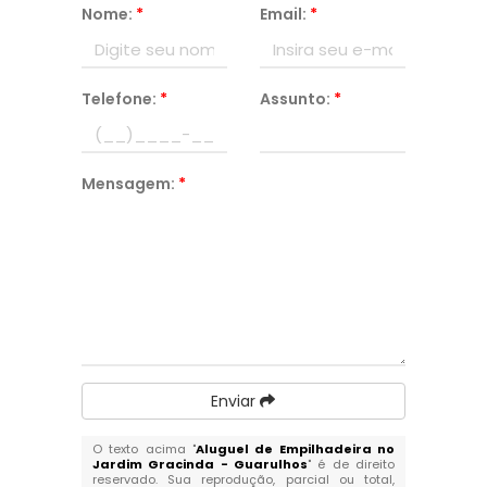
Nome:
*
Email:
*
Telefone:
*
Assunto:
*
Mensagem:
*
Enviar
O texto acima "
Aluguel de Empilhadeira no
Jardim Gracinda - Guarulhos
" é de direito
reservado. Sua reprodução, parcial ou total,