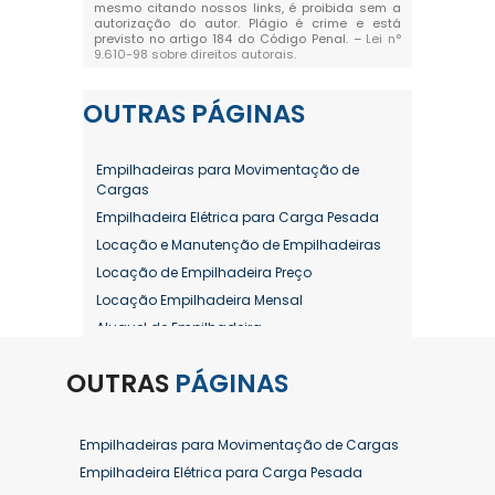
mesmo citando nossos links, é proibida sem a
autorização do autor. Plágio é crime e está
previsto no artigo 184 do Código Penal. –
Lei n°
9.610-98 sobre direitos autorais
.
OUTRAS
PÁGINAS
Empilhadeiras para Movimentação de
Cargas
Empilhadeira Elétrica para Carga Pesada
Locação e Manutenção de Empilhadeiras
Locação de Empilhadeira Preço
Locação Empilhadeira Mensal
Aluguel de Empilhadeira
Aluguel de Empilhadeira a Combustão
OUTRAS
PÁGINAS
Aluguel de Empilhadeira Diária Valor
Aluguel de Empilhadeira Elétrica
Aluguel de Empilhadeira Elétrica Preço
Empilhadeiras para Movimentação de Cargas
Aluguel de Empilhadeira Mensal
Empilhadeira Elétrica para Carga Pesada
Aluguel de Empilhadeira Preço