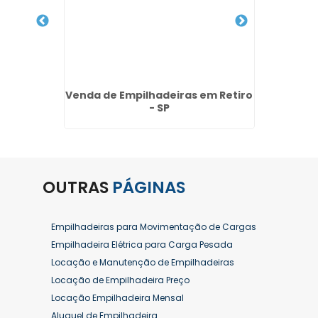
5 ton no
Venda de Empilhadeiras em Retiro
Loc
s
- SP
Mer
OUTRAS
PÁGINAS
Empilhadeiras para Movimentação de Cargas
Empilhadeira Elétrica para Carga Pesada
Locação e Manutenção de Empilhadeiras
Locação de Empilhadeira Preço
Locação Empilhadeira Mensal
Aluguel de Empilhadeira