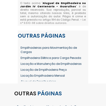
O texto acima "
Aluguel de Empilhadeira no
Jardim IV Centenario - Guarulhos
" é de
direito reservado. Sua reprodução, parcial ou
total, mesmo citando nossos links, é proibida
sem a autorização do autor. Plágio é crime e
está previsto no artigo 184 do Código Penal. –
Lei
n° 9.610-98 sobre direitos autorais
.
OUTRAS
PÁGINAS
Empilhadeiras para Movimentação de
Cargas
Empilhadeira Elétrica para Carga Pesada
Locação e Manutenção de Empilhadeiras
Locação de Empilhadeira Preço
Locação Empilhadeira Mensal
Aluguel de Empilhadeira
Aluguel de Empilhadeira a Combustão
OUTRAS
PÁGINAS
Aluguel de Empilhadeira Diária Valor
Aluguel de Empilhadeira Elétrica
Aluguel de Empilhadeira Elétrica Preço