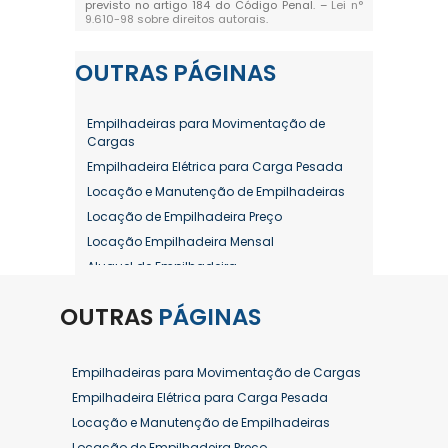
previsto no artigo 184 do Código Penal. –
Lei n°
9.610-98 sobre direitos autorais
.
OUTRAS
PÁGINAS
Empilhadeiras para Movimentação de
Cargas
Empilhadeira Elétrica para Carga Pesada
Locação e Manutenção de Empilhadeiras
Locação de Empilhadeira Preço
Locação Empilhadeira Mensal
Aluguel de Empilhadeira
Aluguel de Empilhadeira a Combustão
OUTRAS
PÁGINAS
Aluguel de Empilhadeira Diária Valor
Aluguel de Empilhadeira Elétrica
Aluguel de Empilhadeira Elétrica Preço
Empilhadeiras para Movimentação de Cargas
Aluguel de Empilhadeira Mensal
Empilhadeira Elétrica para Carga Pesada
Aluguel de Empilhadeira Preço
Locação e Manutenção de Empilhadeiras
Aluguel de Empilhadeira Valor
Locação de Empilhadeira Preço