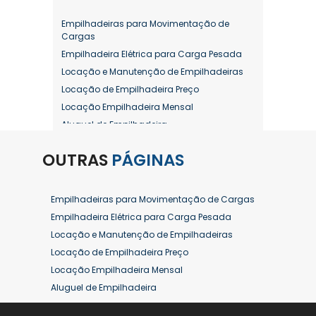
Empilhadeiras para Movimentação de
Cargas
Empilhadeira Elétrica para Carga Pesada
Locação e Manutenção de Empilhadeiras
Locação de Empilhadeira Preço
Locação Empilhadeira Mensal
Aluguel de Empilhadeira
Aluguel de Empilhadeira a Combustão
OUTRAS
PÁGINAS
Aluguel de Empilhadeira Diária Valor
Aluguel de Empilhadeira Elétrica
Aluguel de Empilhadeira Elétrica Preço
Empilhadeiras para Movimentação de Cargas
Aluguel de Empilhadeira Mensal
Empilhadeira Elétrica para Carga Pesada
Aluguel de Empilhadeira Preço
Locação e Manutenção de Empilhadeiras
Aluguel de Empilhadeira Valor
Locação de Empilhadeira Preço
Aluguel de Empilhadeiras Eletricas
Locação Empilhadeira Mensal
Conserto de Empilhadeira
Aluguel de Empilhadeira
Contrato de Locação de Empilhadeira
Aluguel de Empilhadeira a Combustão