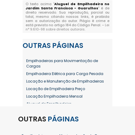
O texto acima "
Aluguel de Empilhadeira no
Jardim Santa Francisca - Guarulhos
" é de
direito reservado. Sua reprodução, parcial ou
total, mesmo citando nossos links, é proibida
sem a autorização do autor. Plágio é crime e
está previsto no artigo 184 do Código Penal. –
Lei
n° 9.610-98 sobre direitos autorais
.
OUTRAS
PÁGINAS
Empilhadeiras para Movimentação de
Cargas
Empilhadeira Elétrica para Carga Pesada
Locação e Manutenção de Empilhadeiras
Locação de Empilhadeira Preço
Locação Empilhadeira Mensal
Aluguel de Empilhadeira
Aluguel de Empilhadeira a Combustão
OUTRAS
PÁGINAS
Aluguel de Empilhadeira Diária Valor
Aluguel de Empilhadeira Elétrica
Aluguel de Empilhadeira Elétrica Preço