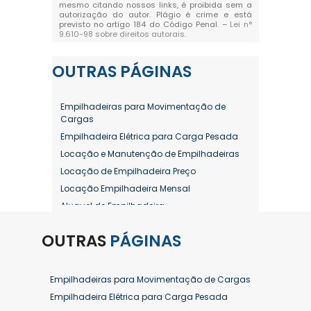
mesmo citando nossos links, é proibida sem a
autorização do autor. Plágio é crime e está
previsto no artigo 184 do Código Penal. –
Lei n°
9.610-98 sobre direitos autorais
.
OUTRAS
PÁGINAS
Empilhadeiras para Movimentação de
Cargas
Empilhadeira Elétrica para Carga Pesada
Locação e Manutenção de Empilhadeiras
Locação de Empilhadeira Preço
Locação Empilhadeira Mensal
Aluguel de Empilhadeira
Aluguel de Empilhadeira a Combustão
OUTRAS
PÁGINAS
Aluguel de Empilhadeira Diária Valor
Aluguel de Empilhadeira Elétrica
Aluguel de Empilhadeira Elétrica Preço
Empilhadeiras para Movimentação de Cargas
Aluguel de Empilhadeira Mensal
Empilhadeira Elétrica para Carga Pesada
Aluguel de Empilhadeira Preço