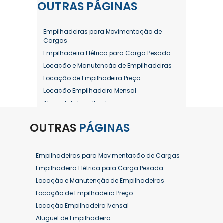
OUTRAS
PÁGINAS
Empilhadeiras para Movimentação de
Cargas
Empilhadeira Elétrica para Carga Pesada
Locação e Manutenção de Empilhadeiras
Locação de Empilhadeira Preço
Locação Empilhadeira Mensal
Aluguel de Empilhadeira
Aluguel de Empilhadeira a Combustão
OUTRAS
PÁGINAS
Aluguel de Empilhadeira Diária Valor
Aluguel de Empilhadeira Elétrica
Aluguel de Empilhadeira Elétrica Preço
Empilhadeiras para Movimentação de Cargas
Aluguel de Empilhadeira Mensal
Empilhadeira Elétrica para Carga Pesada
Aluguel de Empilhadeira Preço
Locação e Manutenção de Empilhadeiras
Aluguel de Empilhadeira Valor
Locação de Empilhadeira Preço
Aluguel de Empilhadeiras Eletricas
Locação Empilhadeira Mensal
Conserto de Empilhadeira
Aluguel de Empilhadeira