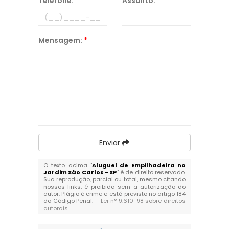
Telefone:
*
Assunto:
*
Mensagem:
*
Enviar
O texto acima "
Aluguel de Empilhadeira no
Jardim São Carlos - SP
" é de direito reservado.
Sua reprodução, parcial ou total, mesmo citando
nossos links, é proibida sem a autorização do
autor. Plágio é crime e está previsto no artigo 184
do Código Penal. –
Lei n° 9.610-98 sobre direitos
autorais
.