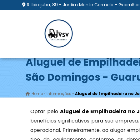
R. Ibirajuba, 89 - Jardim Monte Carmelo - Guarulhos
Aluguel de Empilhade
São Domingos - Guar
Home
»
Informações
»
Aluguel de Empilhadeira no J
Optar pelo
Aluguel de Empilhadeira no 
benefícios significativos para sua empresa,
operacional. Primeiramente, ao alugar emp
tipo de equipamento conforme as deman