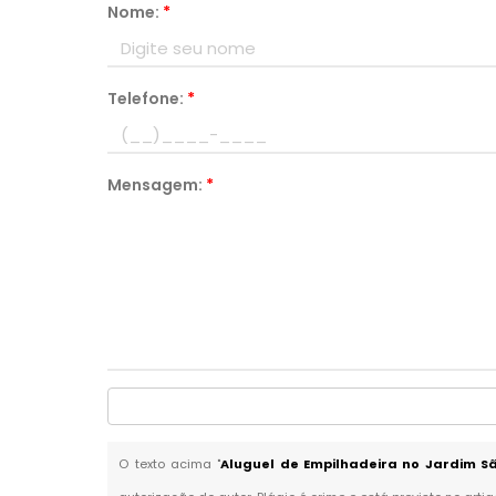
Nome:
*
Telefone:
*
Mensagem:
*
O texto acima "
Aluguel de Empilhadeira no Jardim S