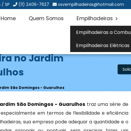
 / SP
(11) 2406-7627
vsvempilhadeiras@hotmail.com
Home
Quem Somos
Empilhadeiras
Empilhadeiras a Combu
Empilhadeiras Elétricas
ira no Jardim
ulhos
Sol
ardim São Domingos - Guarulhos
Jardim São Domingos - Guarulhos
traz uma série de
 especialmente em termos de flexibilidade e eficiência
ilhadeiras, sua empresa pode adequar a quantidade e o
das sazonais ou pontuais, sem precisar fazer um