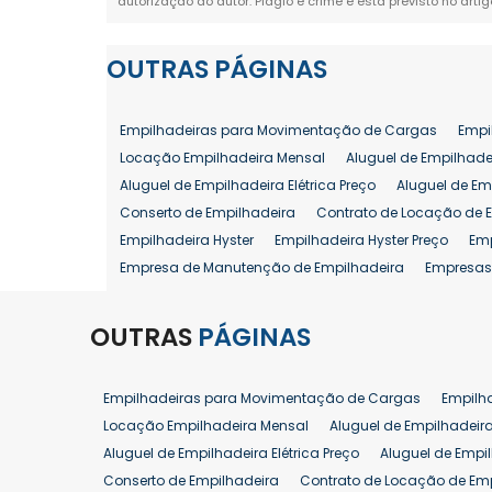
autorização do autor. Plágio é crime e está previsto no arti
OUTRAS
PÁGINAS
Empilhadeiras para Movimentação de Cargas
Empi
Locação Empilhadeira Mensal
Aluguel de Empilhade
Aluguel de Empilhadeira Elétrica Preço
Aluguel de Em
Conserto de Empilhadeira
Contrato de Locação de 
Empilhadeira Hyster
Empilhadeira Hyster Preço
Em
Empresa de Manutenção de Empilhadeira
Empresas
Locação Empilhadeira Hyster
Locação Empilhadeira
Manutenção em Empilhadeiras
Manutenção Prevent
OUTRAS
PÁGINAS
Reforma de Empilhadeira
Comprar Empilhadeira
Venda de Empilhadeira
Venda de Empilhadeiras
Empilhadeiras para Movimentação de Cargas
Empilh
Aluguel de Empilhadeira 25 ton
Locação de Empilhad
Locação Empilhadeira Mensal
Aluguel de Empilhadeir
Venda Empilhadeiras 25 ton
Aluguel de Empilhadeira Elétrica Preço
Aluguel de Empi
Conserto de Empilhadeira
Contrato de Locação de Em