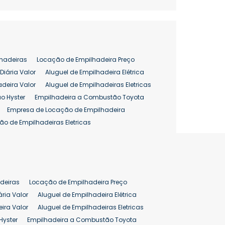
hadeiras
Locação de Empilhadeira Preço
Diária Valor
Aluguel de Empilhadeira Elétrica
adeira Valor
Aluguel de Empilhadeiras Eletricas
o Hyster
Empilhadeira a Combustão Toyota
Empresa de Locação de Empilhadeira
ão de Empilhadeiras Eletricas
enção de Empilhadeiras
as
Preço Aluguel Empilhadeira
Comprar Empilhadeira Hyster
pilhadeira
Empilhadeira Venda
deiras
Locação de Empilhadeira Preço
ão 25 ton
Preço de Empilhadeira 25 ton
ária Valor
Aluguel de Empilhadeira Elétrica
ira Valor
Aluguel de Empilhadeiras Eletricas
Hyster
Empilhadeira a Combustão Toyota