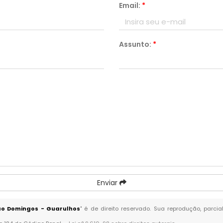
Email:
*
Assunto:
*
Enviar
ão Domingos - Guarulhos
" é de direito reservado. Sua reprodução, parci