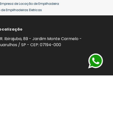
Empresa de Locação de Empilhadeira
de Empilhadeiras Eletricas
ção de Empilhadeiras
Preço Aluguel Empilhadeira
ocalização
omprar Empilhadeira Hyster
Venda de Empilhadeira
enda
Aluguel de Empilhadeira 25 ton
R. Ibirajuba, 89 - Jardim Monte Carmelo -
5 ton
Venda Empilhadeiras 25 ton
uarulhos / SP - CEP: 07194-000