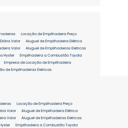
hadeiras
Locação de Empilhadeira Preço
Diária Valor
Aluguel de Empilhadeira Elétrica
adeira Valor
Aluguel de Empilhadeiras Eletricas
o Hyster
Empilhadeira a Combustão Toyota
Empresa de Locação de Empilhadeira
ão de Empilhadeiras Eletricas
enção de Empilhadeiras
as
Preço Aluguel Empilhadeira
Comprar Empilhadeira Hyster
pilhadeira
Empilhadeira Venda
deiras
Locação de Empilhadeira Preço
ão 25 ton
Preço de Empilhadeira 25 ton
ária Valor
Aluguel de Empilhadeira Elétrica
ira Valor
Aluguel de Empilhadeiras Eletricas
Hyster
Empilhadeira a Combustão Toyota