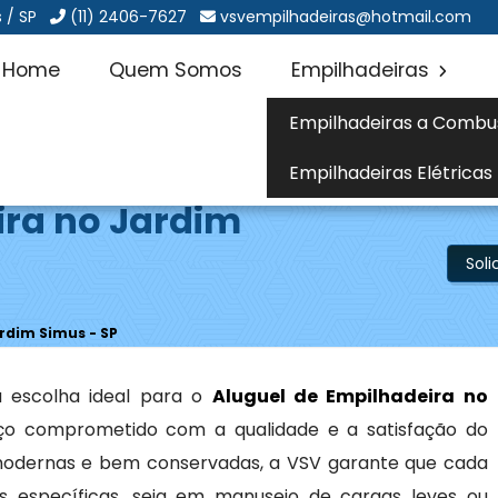
 / SP
(11) 2406-7627
vsvempilhadeiras@hotmail.com
Home
Quem Somos
Empilhadeiras
Empilhadeiras a Combu
Empilhadeiras Elétricas
ira no Jardim
Sol
rdim Simus - SP
 escolha ideal para o
Aluguel de Empilhadeira no
iço comprometido com a qualidade e a satisfação do
odernas e bem conservadas, a VSV garante que cada
 específicas, seja em manuseio de cargas leves ou