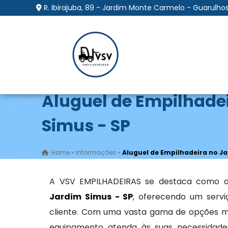
R. Ibirajuba, 89 - Jardim Monte Carmelo - Guarulhos
Aluguel de Empilhade
Simus - SP
Home
»
Informações
»
Aluguel de Empilhadeira no Ja
A VSV EMPILHADEIRAS se destaca como a
Jardim Simus - SP
, oferecendo um serv
cliente. Com uma vasta gama de opções m
equipamento atenda às suas necessidades