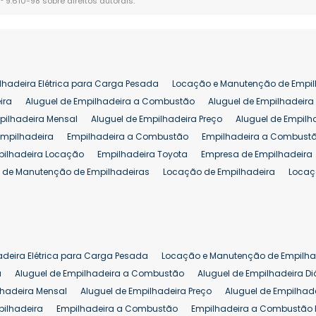
n° 9.610-98 sobre direitos autorais
.
lhadeira Elétrica para Carga Pesada
Locação e Manutenção de Empil
ira
Aluguel de Empilhadeira a Combustão
Aluguel de Empilhadeira 
pilhadeira Mensal
Aluguel de Empilhadeira Preço
Aluguel de Empilh
Empilhadeira
Empilhadeira a Combustão
Empilhadeira a Combustã
pilhadeira Locação
Empilhadeira Toyota
Empresa de Empilhadeira
 de Manutenção de Empilhadeiras
Locação de Empilhadeira
Locaç
 para Hipermercados
Locação Empilhadeira para Mercados
Manut
iva Empilhadeiras
Peças de Empilhadeiras
Peças para Empilhadeir
Comprar Empilhadeira Elétrica
Comprar Empilhadeira Eletrica Usada
Venda de Empilhadeiras Usadas
Venda Empilhadeiras
Preço de Em
adeira Elétrica para Carga Pesada
Locação e Manutenção de Empilha
eira 25 ton
Comprar Empilhadeira 25 ton
Empilhadeira a Combust
a
Aluguel de Empilhadeira a Combustão
Aluguel de Empilhadeira Di
lhadeira Mensal
Aluguel de Empilhadeira Preço
Aluguel de Empilhade
pilhadeira
Empilhadeira a Combustão
Empilhadeira a Combustão 