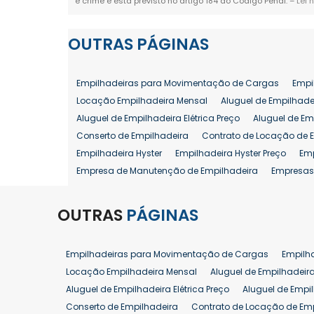
é crime e está previsto no artigo 184 do Código Penal. –
Lei 
OUTRAS
PÁGINAS
Empilhadeiras para Movimentação de Cargas
Empi
Locação Empilhadeira Mensal
Aluguel de Empilhade
Aluguel de Empilhadeira Elétrica Preço
Aluguel de Em
Conserto de Empilhadeira
Contrato de Locação de 
Empilhadeira Hyster
Empilhadeira Hyster Preço
Em
Empresa de Manutenção de Empilhadeira
Empresas
Locação Empilhadeira Hyster
Locação Empilhadeira
Manutenção em Empilhadeiras
Manutenção Prevent
OUTRAS
PÁGINAS
Reforma de Empilhadeira
Comprar Empilhadeira
Venda de Empilhadeira
Venda de Empilhadeiras
Empilhadeiras para Movimentação de Cargas
Empilh
Aluguel de Empilhadeira 25 ton
Locação de Empilhad
Locação Empilhadeira Mensal
Aluguel de Empilhadeir
Venda Empilhadeiras 25 ton
Aluguel de Empilhadeira Elétrica Preço
Aluguel de Empi
Conserto de Empilhadeira
Contrato de Locação de Em