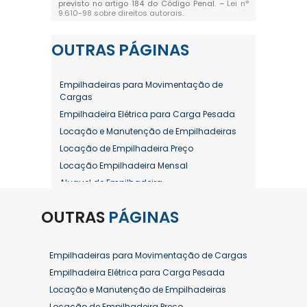
previsto no artigo 184 do Código Penal. –
Lei n°
9.610-98 sobre direitos autorais
.
OUTRAS
PÁGINAS
Empilhadeiras para Movimentação de
Cargas
Empilhadeira Elétrica para Carga Pesada
Locação e Manutenção de Empilhadeiras
Locação de Empilhadeira Preço
Locação Empilhadeira Mensal
Aluguel de Empilhadeira
Aluguel de Empilhadeira a Combustão
OUTRAS
PÁGINAS
Aluguel de Empilhadeira Diária Valor
Aluguel de Empilhadeira Elétrica
Aluguel de Empilhadeira Elétrica Preço
Empilhadeiras para Movimentação de Cargas
Aluguel de Empilhadeira Mensal
Empilhadeira Elétrica para Carga Pesada
Aluguel de Empilhadeira Preço
Locação e Manutenção de Empilhadeiras
Aluguel de Empilhadeira Valor
Locação de Empilhadeira Preço