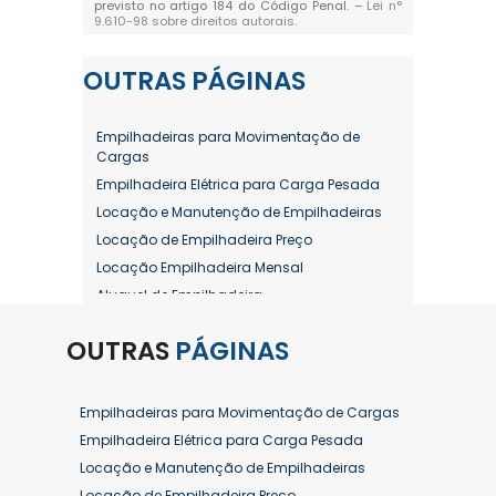
previsto no artigo 184 do Código Penal. –
Lei n°
9.610-98 sobre direitos autorais
.
OUTRAS
PÁGINAS
Empilhadeiras para Movimentação de
Cargas
Empilhadeira Elétrica para Carga Pesada
Locação e Manutenção de Empilhadeiras
Locação de Empilhadeira Preço
Locação Empilhadeira Mensal
Aluguel de Empilhadeira
Aluguel de Empilhadeira a Combustão
OUTRAS
PÁGINAS
Aluguel de Empilhadeira Diária Valor
Aluguel de Empilhadeira Elétrica
Aluguel de Empilhadeira Elétrica Preço
Empilhadeiras para Movimentação de Cargas
Aluguel de Empilhadeira Mensal
Empilhadeira Elétrica para Carga Pesada
Aluguel de Empilhadeira Preço
Locação e Manutenção de Empilhadeiras
Aluguel de Empilhadeira Valor
Locação de Empilhadeira Preço