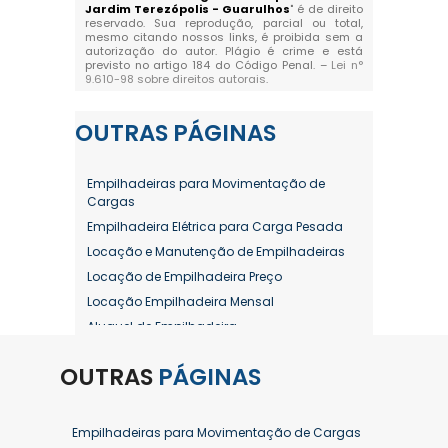
Jardim Terezópolis - Guarulhos
" é de direito
reservado. Sua reprodução, parcial ou total,
mesmo citando nossos links, é proibida sem a
autorização do autor. Plágio é crime e está
previsto no artigo 184 do Código Penal. –
Lei n°
9.610-98 sobre direitos autorais
.
OUTRAS
PÁGINAS
Empilhadeiras para Movimentação de
Cargas
Empilhadeira Elétrica para Carga Pesada
Locação e Manutenção de Empilhadeiras
Locação de Empilhadeira Preço
Locação Empilhadeira Mensal
Aluguel de Empilhadeira
Aluguel de Empilhadeira a Combustão
OUTRAS
PÁGINAS
Aluguel de Empilhadeira Diária Valor
Aluguel de Empilhadeira Elétrica
Aluguel de Empilhadeira Elétrica Preço
Empilhadeiras para Movimentação de Cargas