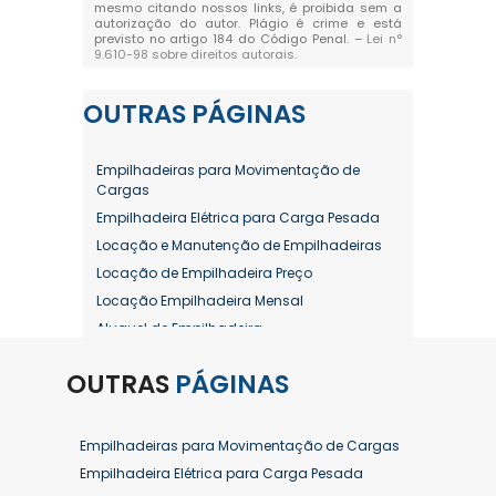
mesmo citando nossos links, é proibida sem a
autorização do autor. Plágio é crime e está
previsto no artigo 184 do Código Penal. –
Lei n°
9.610-98 sobre direitos autorais
.
OUTRAS
PÁGINAS
Empilhadeiras para Movimentação de
Cargas
Empilhadeira Elétrica para Carga Pesada
Locação e Manutenção de Empilhadeiras
Locação de Empilhadeira Preço
Locação Empilhadeira Mensal
Aluguel de Empilhadeira
Aluguel de Empilhadeira a Combustão
OUTRAS
PÁGINAS
Aluguel de Empilhadeira Diária Valor
Aluguel de Empilhadeira Elétrica
Aluguel de Empilhadeira Elétrica Preço
Empilhadeiras para Movimentação de Cargas
Aluguel de Empilhadeira Mensal
Empilhadeira Elétrica para Carga Pesada
Aluguel de Empilhadeira Preço