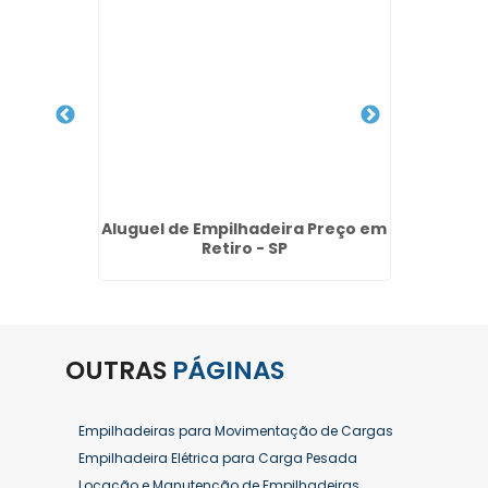
5 ton no
Aluguel de Empilhadeira Preço em
Empilh
arulhos
Retiro - SP
no J
OUTRAS
PÁGINAS
Empilhadeiras para Movimentação de Cargas
Empilhadeira Elétrica para Carga Pesada
Locação e Manutenção de Empilhadeiras