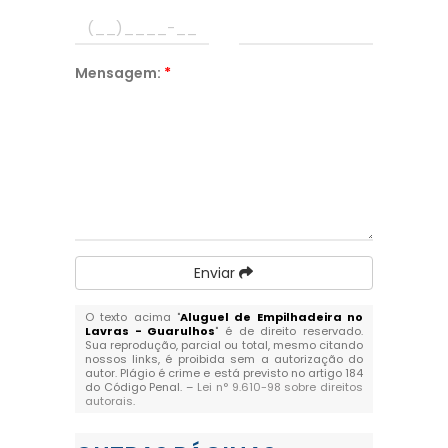
Mensagem:
*
Enviar
O texto acima "
Aluguel de Empilhadeira no
Lavras - Guarulhos
" é de direito reservado.
Sua reprodução, parcial ou total, mesmo citando
nossos links, é proibida sem a autorização do
autor. Plágio é crime e está previsto no artigo 184
do Código Penal. –
Lei n° 9.610-98 sobre direitos
autorais
.