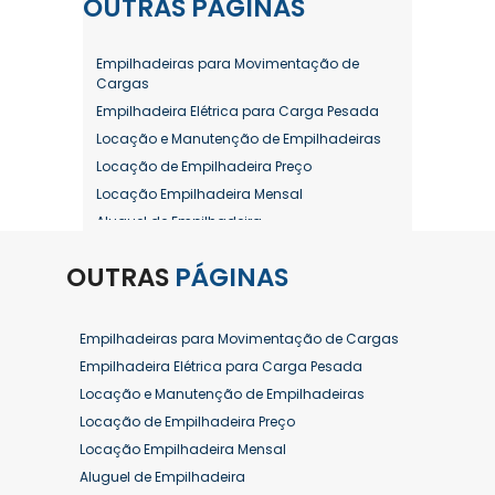
OUTRAS
PÁGINAS
Empilhadeiras para Movimentação de
Cargas
Empilhadeira Elétrica para Carga Pesada
Locação e Manutenção de Empilhadeiras
Locação de Empilhadeira Preço
Locação Empilhadeira Mensal
Aluguel de Empilhadeira
Aluguel de Empilhadeira a Combustão
OUTRAS
PÁGINAS
Aluguel de Empilhadeira Diária Valor
Aluguel de Empilhadeira Elétrica
Aluguel de Empilhadeira Elétrica Preço
Empilhadeiras para Movimentação de Cargas
Aluguel de Empilhadeira Mensal
Empilhadeira Elétrica para Carga Pesada
Aluguel de Empilhadeira Preço
Locação e Manutenção de Empilhadeiras
Aluguel de Empilhadeira Valor
Locação de Empilhadeira Preço
Aluguel de Empilhadeiras Eletricas
Locação Empilhadeira Mensal
Conserto de Empilhadeira
Aluguel de Empilhadeira