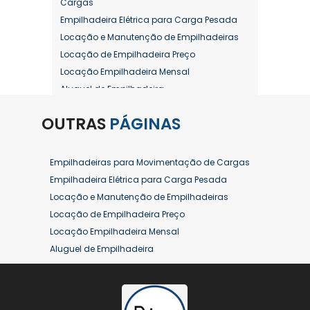
Cargas
Empilhadeira Elétrica para Carga Pesada
Locação e Manutenção de Empilhadeiras
Locação de Empilhadeira Preço
Locação Empilhadeira Mensal
Aluguel de Empilhadeira
Aluguel de Empilhadeira a Combustão
OUTRAS
PÁGINAS
Aluguel de Empilhadeira Diária Valor
Aluguel de Empilhadeira Elétrica
Aluguel de Empilhadeira Elétrica Preço
Empilhadeiras para Movimentação de Cargas
Aluguel de Empilhadeira Mensal
Empilhadeira Elétrica para Carga Pesada
Aluguel de Empilhadeira Preço
Locação e Manutenção de Empilhadeiras
Aluguel de Empilhadeira Valor
Locação de Empilhadeira Preço
Aluguel de Empilhadeiras Eletricas
Locação Empilhadeira Mensal
Conserto de Empilhadeira
Aluguel de Empilhadeira
Contrato de Locação de Empilhadeira
Aluguel de Empilhadeira a Combustão
Empilhadeira a Combustão
Aluguel de Empilhadeira Diária Valor
Empilhadeira a Combustão Hyster
Aluguel de Empilhadeira Elétrica