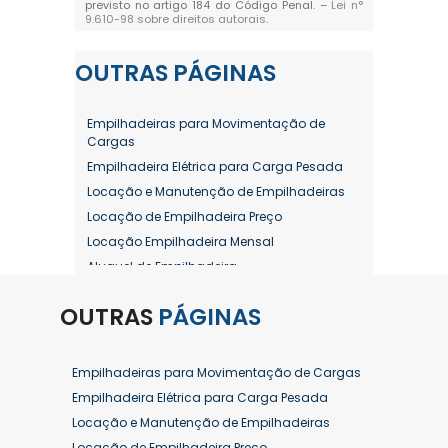
previsto no artigo 184 do Código Penal. –
Lei n°
9.610-98 sobre direitos autorais
.
OUTRAS
PÁGINAS
Empilhadeiras para Movimentação de
Cargas
Empilhadeira Elétrica para Carga Pesada
Locação e Manutenção de Empilhadeiras
Locação de Empilhadeira Preço
Locação Empilhadeira Mensal
Aluguel de Empilhadeira
Aluguel de Empilhadeira a Combustão
OUTRAS
PÁGINAS
Aluguel de Empilhadeira Diária Valor
Aluguel de Empilhadeira Elétrica
Aluguel de Empilhadeira Elétrica Preço
Empilhadeiras para Movimentação de Cargas
Aluguel de Empilhadeira Mensal
Empilhadeira Elétrica para Carga Pesada
Aluguel de Empilhadeira Preço
Locação e Manutenção de Empilhadeiras
Aluguel de Empilhadeira Valor
Locação de Empilhadeira Preço