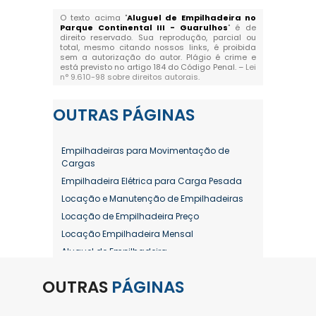
O texto acima "
Aluguel de Empilhadeira no
Parque Continental III - Guarulhos
" é de
direito reservado. Sua reprodução, parcial ou
total, mesmo citando nossos links, é proibida
sem a autorização do autor. Plágio é crime e
está previsto no artigo 184 do Código Penal. –
Lei
n° 9.610-98 sobre direitos autorais
.
OUTRAS
PÁGINAS
Empilhadeiras para Movimentação de
Cargas
Empilhadeira Elétrica para Carga Pesada
Locação e Manutenção de Empilhadeiras
Locação de Empilhadeira Preço
Locação Empilhadeira Mensal
Aluguel de Empilhadeira
Aluguel de Empilhadeira a Combustão
OUTRAS
PÁGINAS
Aluguel de Empilhadeira Diária Valor
Aluguel de Empilhadeira Elétrica