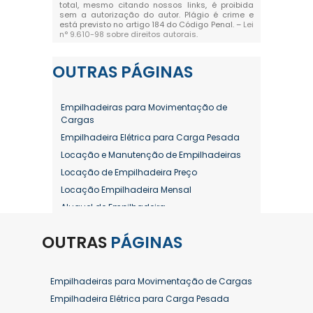
total, mesmo citando nossos links, é proibida
sem a autorização do autor. Plágio é crime e
está previsto no artigo 184 do Código Penal. –
Lei
n° 9.610-98 sobre direitos autorais
.
OUTRAS
PÁGINAS
Empilhadeiras para Movimentação de
Cargas
Empilhadeira Elétrica para Carga Pesada
Locação e Manutenção de Empilhadeiras
Locação de Empilhadeira Preço
Locação Empilhadeira Mensal
Aluguel de Empilhadeira
Aluguel de Empilhadeira a Combustão
OUTRAS
PÁGINAS
Aluguel de Empilhadeira Diária Valor
Aluguel de Empilhadeira Elétrica
Aluguel de Empilhadeira Elétrica Preço
Empilhadeiras para Movimentação de Cargas
Aluguel de Empilhadeira Mensal
Empilhadeira Elétrica para Carga Pesada
Aluguel de Empilhadeira Preço