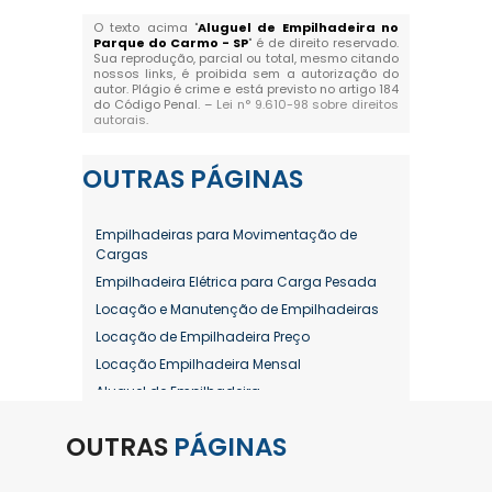
O texto acima "
Aluguel de Empilhadeira no
Parque do Carmo - SP
" é de direito reservado.
Sua reprodução, parcial ou total, mesmo citando
nossos links, é proibida sem a autorização do
autor. Plágio é crime e está previsto no artigo 184
do Código Penal. –
Lei n° 9.610-98 sobre direitos
autorais
.
OUTRAS
PÁGINAS
Empilhadeiras para Movimentação de
Cargas
Empilhadeira Elétrica para Carga Pesada
Locação e Manutenção de Empilhadeiras
Locação de Empilhadeira Preço
Locação Empilhadeira Mensal
Aluguel de Empilhadeira
Aluguel de Empilhadeira a Combustão
OUTRAS
PÁGINAS
Aluguel de Empilhadeira Diária Valor
Aluguel de Empilhadeira Elétrica