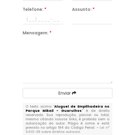
Telefone:
*
Assunto:
*
Mensagem:
*
Enviar
O texto acima "
Aluguel de Empilhadeira no
Parque Mikail - Guarulhos
" é de direito
reservado. Sua reprodução, parcial ou total,
mesmo citando nossos links, é proibida sem a
autorização do autor. Plágio é crime e está
previsto no artigo 184 do Código Penal. –
Lei n°
9.610-98 sobre direitos autorais
.