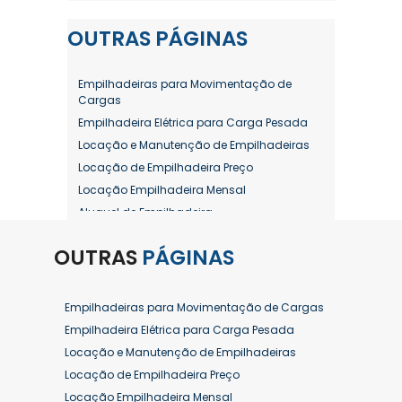
OUTRAS
PÁGINAS
Empilhadeiras para Movimentação de
Cargas
Empilhadeira Elétrica para Carga Pesada
Locação e Manutenção de Empilhadeiras
Locação de Empilhadeira Preço
Locação Empilhadeira Mensal
Aluguel de Empilhadeira
Aluguel de Empilhadeira a Combustão
OUTRAS
PÁGINAS
Aluguel de Empilhadeira Diária Valor
Aluguel de Empilhadeira Elétrica
Aluguel de Empilhadeira Elétrica Preço
Empilhadeiras para Movimentação de Cargas
Aluguel de Empilhadeira Mensal
Empilhadeira Elétrica para Carga Pesada
Aluguel de Empilhadeira Preço
Locação e Manutenção de Empilhadeiras
Aluguel de Empilhadeira Valor
Locação de Empilhadeira Preço
Aluguel de Empilhadeiras Eletricas
Locação Empilhadeira Mensal