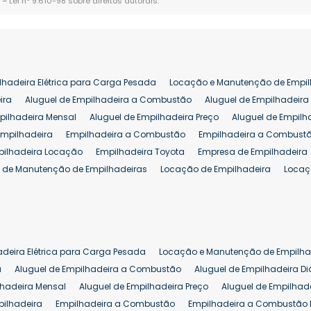
. –
Lei n° 9.610-98 sobre direitos autorais
.
lhadeira Elétrica para Carga Pesada
Locação e Manutenção de Empil
ira
Aluguel de Empilhadeira a Combustão
Aluguel de Empilhadeira 
pilhadeira Mensal
Aluguel de Empilhadeira Preço
Aluguel de Empilh
Empilhadeira
Empilhadeira a Combustão
Empilhadeira a Combustã
pilhadeira Locação
Empilhadeira Toyota
Empresa de Empilhadeira
 de Manutenção de Empilhadeiras
Locação de Empilhadeira
Locaç
 para Hipermercados
Locação Empilhadeira para Mercados
Manut
iva Empilhadeiras
Peças de Empilhadeiras
Peças para Empilhadeir
Comprar Empilhadeira Elétrica
Comprar Empilhadeira Eletrica Usada
Venda de Empilhadeiras Usadas
Venda Empilhadeiras
Preço de Em
adeira Elétrica para Carga Pesada
Locação e Manutenção de Empilha
eira 25 ton
Comprar Empilhadeira 25 ton
Empilhadeira a Combust
a
Aluguel de Empilhadeira a Combustão
Aluguel de Empilhadeira Di
lhadeira Mensal
Aluguel de Empilhadeira Preço
Aluguel de Empilhade
pilhadeira
Empilhadeira a Combustão
Empilhadeira a Combustão 