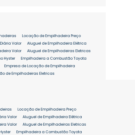
hadeiras
Locação de Empilhadeira Preço
Diária Valor
Aluguel de Empilhadeira Elétrica
adeira Valor
Aluguel de Empilhadeiras Eletricas
o Hyster
Empilhadeira a Combustão Toyota
Empresa de Locação de Empilhadeira
ão de Empilhadeiras Eletricas
enção de Empilhadeiras
as
Preço Aluguel Empilhadeira
Comprar Empilhadeira Hyster
pilhadeira
Empilhadeira Venda
deiras
Locação de Empilhadeira Preço
ão 25 ton
Preço de Empilhadeira 25 ton
ária Valor
Aluguel de Empilhadeira Elétrica
ira Valor
Aluguel de Empilhadeiras Eletricas
Hyster
Empilhadeira a Combustão Toyota