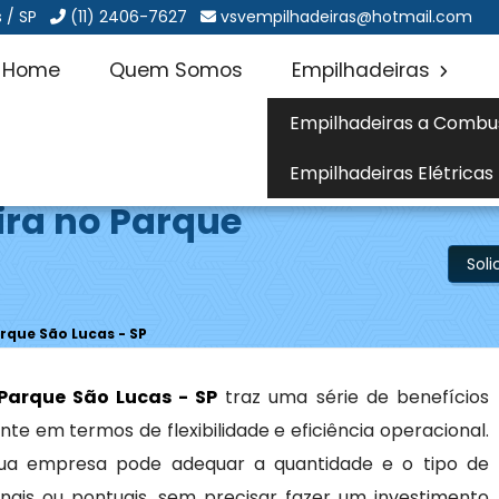
 / SP
(11) 2406-7627
vsvempilhadeiras@hotmail.com
Home
Quem Somos
Empilhadeiras
Empilhadeiras a Combu
Empilhadeiras Elétricas
ira no Parque
Sol
rque São Lucas - SP
Parque São Lucas - SP
traz uma série de benefícios
nte em termos de flexibilidade e eficiência operacional.
 sua empresa pode adequar a quantidade e o tipo de
is ou pontuais, sem precisar fazer um investimento