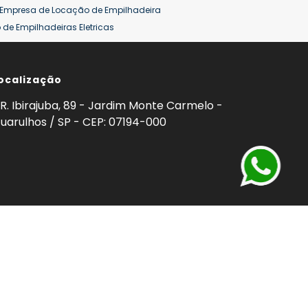
Empresa de Locação de Empilhadeira
de Empilhadeiras Eletricas
ção de Empilhadeiras
Preço Aluguel Empilhadeira
ocalização
omprar Empilhadeira Hyster
Venda de Empilhadeira
enda
Aluguel de Empilhadeira 25 ton
R. Ibirajuba, 89 - Jardim Monte Carmelo -
5 ton
Venda Empilhadeiras 25 ton
uarulhos / SP - CEP: 07194-000