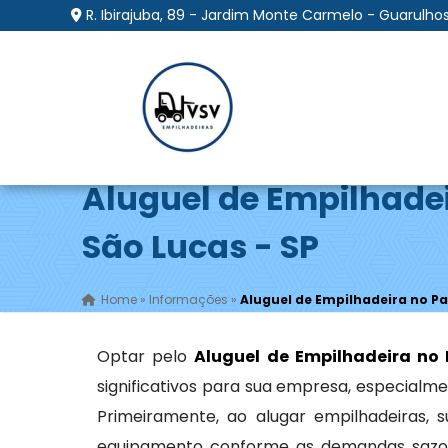
R. Ibirajuba, 89 - Jardim Monte Carmelo - Guarulhos
Aluguel de Empilhade
São Lucas - SP
Home
»
Informações
»
Aluguel de Empilhadeira no Pa
Optar pelo
Aluguel de Empilhadeira no 
significativos para sua empresa, especialme
Primeiramente, ao alugar empilhadeiras,
equipamento conforme as demandas sazona