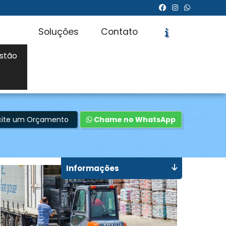
Soluções
Contato
stão
icite um Orçamento
Chame no WhatsApp
Informações