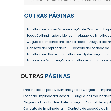
Plágio é crime e está previsto no artigo 184 do Código Penal
OUTRAS
PÁGINAS
Empilhadeiras para Movimentação de Cargas
Empi
Locação Empilhadeira Mensal
Aluguel de Empilhade
Aluguel de Empilhadeira Elétrica Preço
Aluguel de Em
Conserto de Empilhadeira
Contrato de Locação de 
Empilhadeira Hyster
Empilhadeira Hyster Preço
Em
Empresa de Manutenção de Empilhadeira
Empresas
Locação Empilhadeira Hyster
Locação Empilhadeira
Manutenção em Empilhadeiras
Manutenção Prevent
OUTRAS
PÁGINAS
Reforma de Empilhadeira
Comprar Empilhadeira
Venda de Empilhadeira
Venda de Empilhadeiras
Empilhadeiras para Movimentação de Cargas
Empilh
Aluguel de Empilhadeira 25 ton
Locação de Empilhad
Locação Empilhadeira Mensal
Aluguel de Empilhadeir
Venda Empilhadeiras 25 ton
Aluguel de Empilhadeira Elétrica Preço
Aluguel de Empi
Conserto de Empilhadeira
Contrato de Locação de Em