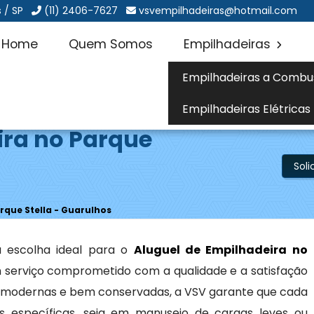
 / SP
(11) 2406-7627
vsvempilhadeiras@hotmail.com
Home
Quem Somos
Empilhadeiras
Empilhadeiras a Combu
Empilhadeiras Elétricas
ira no Parque
Sol
rque Stella - Guarulhos
 escolha ideal para o
Aluguel de Empilhadeira no
 serviço comprometido com a qualidade e a satisfação
 modernas e bem conservadas, a VSV garante que cada
 específicas, seja em manuseio de cargas leves ou