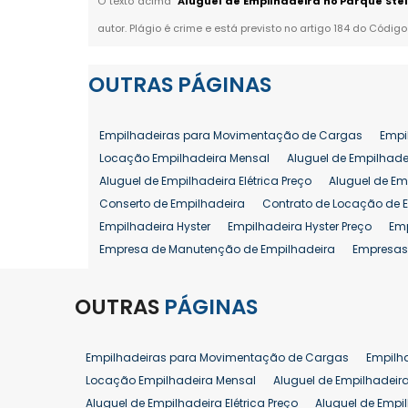
O texto acima "
Aluguel de Empilhadeira no Parque Ste
autor. Plágio é crime e está previsto no artigo 184 do Código
OUTRAS
PÁGINAS
Empilhadeiras para Movimentação de Cargas
Empi
Locação Empilhadeira Mensal
Aluguel de Empilhade
Aluguel de Empilhadeira Elétrica Preço
Aluguel de Em
Conserto de Empilhadeira
Contrato de Locação de 
Empilhadeira Hyster
Empilhadeira Hyster Preço
Em
Empresa de Manutenção de Empilhadeira
Empresas
Locação Empilhadeira Hyster
Locação Empilhadeira
Manutenção em Empilhadeiras
Manutenção Prevent
OUTRAS
PÁGINAS
Reforma de Empilhadeira
Comprar Empilhadeira
Venda de Empilhadeira
Venda de Empilhadeiras
Empilhadeiras para Movimentação de Cargas
Empilh
Aluguel de Empilhadeira 25 ton
Locação de Empilhad
Locação Empilhadeira Mensal
Aluguel de Empilhadeir
Venda Empilhadeiras 25 ton
Aluguel de Empilhadeira Elétrica Preço
Aluguel de Empi