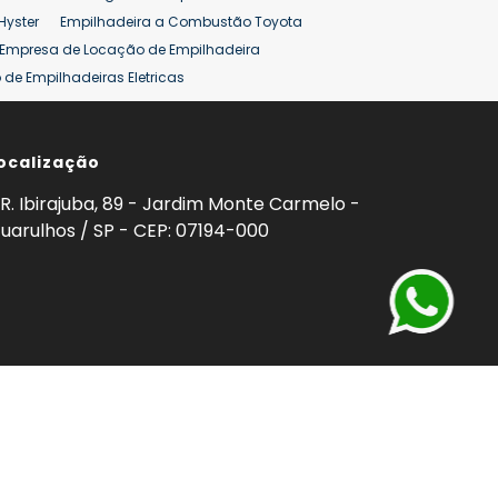
Hyster
Empilhadeira a Combustão Toyota
Empresa de Locação de Empilhadeira
de Empilhadeiras Eletricas
ção de Empilhadeiras
Preço Aluguel Empilhadeira
ocalização
omprar Empilhadeira Hyster
Venda de Empilhadeira
enda
Aluguel de Empilhadeira 25 ton
R. Ibirajuba, 89 - Jardim Monte Carmelo -
5 ton
Venda Empilhadeiras 25 ton
uarulhos / SP - CEP: 07194-000