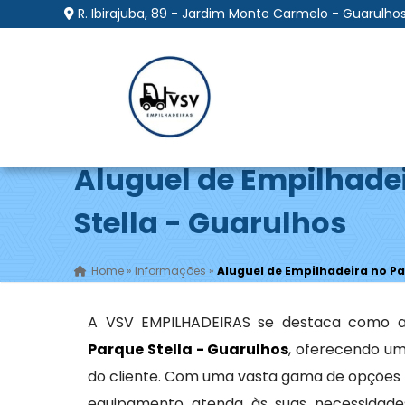
R. Ibirajuba, 89 - Jardim Monte Carmelo - Guarulhos
Aluguel de Empilhade
Stella - Guarulhos
Home
»
Informações
»
Aluguel de Empilhadeira no Pa
A VSV EMPILHADEIRAS se destaca como a
Parque Stella - Guarulhos
, oferecendo um
do cliente. Com uma vasta gama de opções
equipamento atenda às suas necessidades