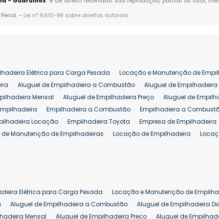
lla - Guarulhos
" é de direito reservado. Sua reprodução, parcial ou total, 
 Penal. –
Lei n° 9.610-98 sobre direitos autorais
.
lhadeira Elétrica para Carga Pesada
Locação e Manutenção de Empil
ira
Aluguel de Empilhadeira a Combustão
Aluguel de Empilhadeira 
pilhadeira Mensal
Aluguel de Empilhadeira Preço
Aluguel de Empilh
Empilhadeira
Empilhadeira a Combustão
Empilhadeira a Combustã
pilhadeira Locação
Empilhadeira Toyota
Empresa de Empilhadeira
 de Manutenção de Empilhadeiras
Locação de Empilhadeira
Locaç
 para Hipermercados
Locação Empilhadeira para Mercados
Manut
iva Empilhadeiras
Peças de Empilhadeiras
Peças para Empilhadeir
Comprar Empilhadeira Elétrica
Comprar Empilhadeira Eletrica Usada
Venda de Empilhadeiras Usadas
Venda Empilhadeiras
Preço de Em
adeira Elétrica para Carga Pesada
Locação e Manutenção de Empilha
eira 25 ton
Comprar Empilhadeira 25 ton
Empilhadeira a Combust
a
Aluguel de Empilhadeira a Combustão
Aluguel de Empilhadeira Di
lhadeira Mensal
Aluguel de Empilhadeira Preço
Aluguel de Empilhade