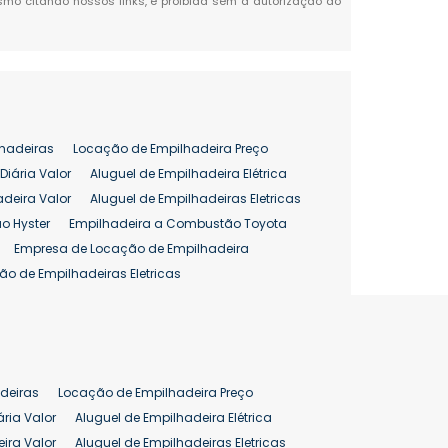
mesmo citando nossos links, é proibida sem a autorização do
hadeiras
Locação de Empilhadeira Preço
Diária Valor
Aluguel de Empilhadeira Elétrica
adeira Valor
Aluguel de Empilhadeiras Eletricas
o Hyster
Empilhadeira a Combustão Toyota
Empresa de Locação de Empilhadeira
ão de Empilhadeiras Eletricas
enção de Empilhadeiras
as
Preço Aluguel Empilhadeira
Comprar Empilhadeira Hyster
pilhadeira
Empilhadeira Venda
deiras
Locação de Empilhadeira Preço
ão 25 ton
Preço de Empilhadeira 25 ton
ária Valor
Aluguel de Empilhadeira Elétrica
ira Valor
Aluguel de Empilhadeiras Eletricas