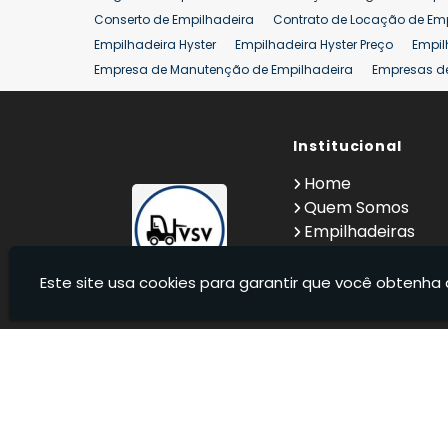
Conserto de Empilhadeira
Contrato de Locação de Em
Empilhadeira Hyster
Empilhadeira Hyster Preço
Empil
Empresa de Manutenção de Empilhadeira
Empresas d
Locação Empilhadeira Hyster
Locação Empilhadeira p
Manutenção em Empilhadeiras
Manutenção Preventiv
Reforma de Empilhadeira
Comprar Empilhadeira
Institucional
Co
Venda de Empilhadeiras
Venda de Empilhadeiras Us
Home
Locação de Empilhadeira 25 ton
Comprar Empilhadeir
Quem Somos
Empilhadeiras
Contato
Informações
Este site usa cookies para garantir que você obtenha 
VSV Empilhadeiras - Venda, locação e manutenção