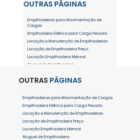
OUTRAS
PÁGINAS
Empilhadeiras para Movimentação de
Cargas
Empilhadeira Elétrica para Carga Pesada
Locação e Manutenção de Empilhadeiras
Locação de Empilhadeira Preço
Locação Empilhadeira Mensal
Aluguel de Empilhadeira
Aluguel de Empilhadeira a Combustão
OUTRAS
PÁGINAS
Aluguel de Empilhadeira Diária Valor
Aluguel de Empilhadeira Elétrica
Aluguel de Empilhadeira Elétrica Preço
Empilhadeiras para Movimentação de Cargas
Aluguel de Empilhadeira Mensal
Empilhadeira Elétrica para Carga Pesada
Aluguel de Empilhadeira Preço
Locação e Manutenção de Empilhadeiras
Aluguel de Empilhadeira Valor
Locação de Empilhadeira Preço
Aluguel de Empilhadeiras Eletricas
Locação Empilhadeira Mensal
Conserto de Empilhadeira
Aluguel de Empilhadeira