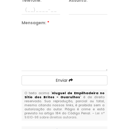
Telefone:
*
Assunto:
*
Mensagem:
*
Enviar
O texto acima "
Aluguel de Empilhadeira no
Sítio dos Britos - Guarulhos
" é de direito
reservado. Sua reprodução, parcial ou total,
mesmo citando nossos links, é proibida sem a
autorização do autor. Plágio é crime e está
previsto no artigo 184 do Código Penal. –
Lei n°
9.610-98 sobre direitos autorais
.