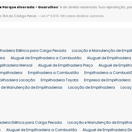
de Parque Alvorada - Guarulhos
" é de direito reservado. Sua reprodução, pa
go 184 do Código Penal. –
Lei n° 9.610-98 sobre direitos autorais
.
lhadeira Elétrica para Carga Pesada
Locação e Manutenção de Empil
ira
Aluguel de Empilhadeira a Combustão
Aluguel de Empilhadeira 
pilhadeira Mensal
Aluguel de Empilhadeira Preço
Aluguel de Empilh
Empilhadeira
Empilhadeira a Combustão
Empilhadeira a Combustã
pilhadeira Locação
Empilhadeira Toyota
Empresa de Empilhadeira
 de Manutenção de Empilhadeiras
Locação de Empilhadeira
Locaç
 para Hipermercados
Locação Empilhadeira para Mercados
Manut
iva Empilhadeiras
Peças de Empilhadeiras
Peças para Empilhadeir
Comprar Empilhadeira Elétrica
Comprar Empilhadeira Eletrica Usada
Venda de Empilhadeiras Usadas
Venda Empilhadeiras
Preço de Em
adeira Elétrica para Carga Pesada
Locação e Manutenção de Empilha
eira 25 ton
Comprar Empilhadeira 25 ton
Empilhadeira a Combust
a
Aluguel de Empilhadeira a Combustão
Aluguel de Empilhadeira Di