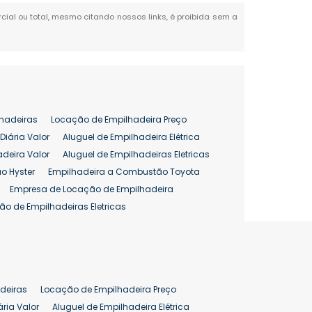
rcial ou total, mesmo citando nossos links, é proibida sem a
hadeiras
Locação de Empilhadeira Preço
Diária Valor
Aluguel de Empilhadeira Elétrica
adeira Valor
Aluguel de Empilhadeiras Eletricas
o Hyster
Empilhadeira a Combustão Toyota
Empresa de Locação de Empilhadeira
ão de Empilhadeiras Eletricas
enção de Empilhadeiras
as
Preço Aluguel Empilhadeira
Comprar Empilhadeira Hyster
pilhadeira
Empilhadeira Venda
deiras
Locação de Empilhadeira Preço
ão 25 ton
Preço de Empilhadeira 25 ton
ária Valor
Aluguel de Empilhadeira Elétrica