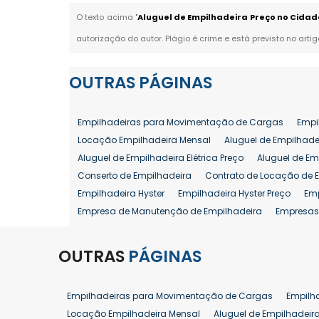
O texto acima "
Aluguel de Empilhadeira Preço no Cida
autorização do autor. Plágio é crime e está previsto no arti
OUTRAS
PÁGINAS
Empilhadeiras para Movimentação de Cargas
Empi
Locação Empilhadeira Mensal
Aluguel de Empilhade
Aluguel de Empilhadeira Elétrica Preço
Aluguel de Em
Conserto de Empilhadeira
Contrato de Locação de 
Empilhadeira Hyster
Empilhadeira Hyster Preço
Em
Empresa de Manutenção de Empilhadeira
Empresas
Locação Empilhadeira Hyster
Locação Empilhadeira
Manutenção em Empilhadeiras
Manutenção Prevent
OUTRAS
PÁGINAS
Reforma de Empilhadeira
Comprar Empilhadeira
Venda de Empilhadeira
Venda de Empilhadeiras
Empilhadeiras para Movimentação de Cargas
Empilh
Aluguel de Empilhadeira 25 ton
Locação de Empilhad
Locação Empilhadeira Mensal
Aluguel de Empilhadeir
Venda Empilhadeiras 25 ton