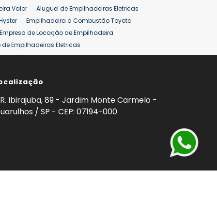
ira Valor
Aluguel de Empilhadeiras Eletricas
Hyster
Empilhadeira a Combustão Toyota
Empresa de Locação de Empilhadeira
de Empilhadeiras Eletricas
ção de Empilhadeiras
Preço Aluguel Empilhadeira
ocalização
omprar Empilhadeira Hyster
Venda de Empilhadeira
enda
Aluguel de Empilhadeira 25 ton
R. Ibirajuba, 89 - Jardim Monte Carmelo -
5 ton
Venda Empilhadeiras 25 ton
uarulhos / SP - CEP: 07194-000