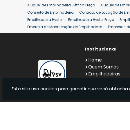
Aluguel de Empilhadeira Elétrica Preço
Aluguel de Empi
Conserto de Empilhadeira
Contrato de Locação de Em
Empilhadeira Hyster
Empilhadeira Hyster Preço
Empil
Empresa de Manutenção de Empilhadeira
Empresas d
Locação Empilhadeira Hyster
Locação Empilhadeira p
Manutenção em Empilhadeiras
Manutenção Preventiv
Reforma de Empilhadeira
Comprar Empilhadeira
Institucional
Co
Venda de Empilhadeiras
Venda de Empilhadeiras Us
Home
Locação de Empilhadeira 25 ton
Comprar Empilhadeir
Quem Somos
Empilhadeiras
Contato
Informações
Este site usa cookies para garantir que você obtenha 
VSV Empilhadeiras - Venda, locação e manutenção