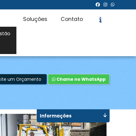
Soluções
Contato
stão
icite um Orçamento
Chame no WhatsApp
Informações