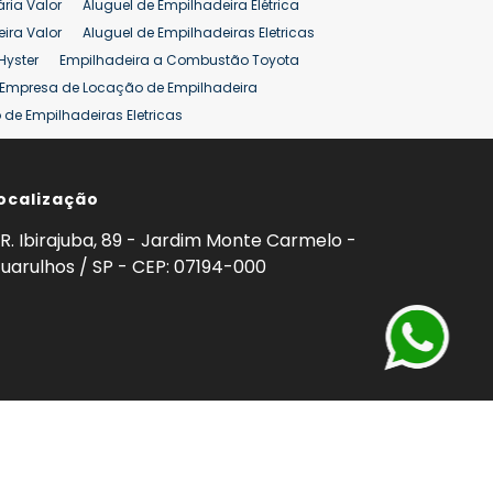
ária Valor
Aluguel de Empilhadeira Elétrica
ira Valor
Aluguel de Empilhadeiras Eletricas
Hyster
Empilhadeira a Combustão Toyota
Empresa de Locação de Empilhadeira
de Empilhadeiras Eletricas
ção de Empilhadeiras
Preço Aluguel Empilhadeira
ocalização
omprar Empilhadeira Hyster
Venda de Empilhadeira
enda
Aluguel de Empilhadeira 25 ton
R. Ibirajuba, 89 - Jardim Monte Carmelo -
5 ton
Venda Empilhadeiras 25 ton
uarulhos / SP - CEP: 07194-000