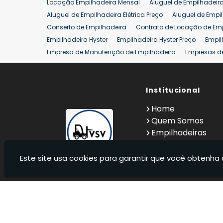
Locação Empilhadeira Mensal
Aluguel de Empilhadeir
Venda Empilhadeiras 25 ton
Aluguel de Empilhadeira Elétrica Preço
Aluguel de Empi
Conserto de Empilhadeira
Contrato de Locação de Em
Empilhadeira Hyster
Empilhadeira Hyster Preço
Empil
Empresa de Manutenção de Empilhadeira
Empresas d
Locação Empilhadeira Hyster
Locação Empilhadeira p
Manutenção em Empilhadeiras
Manutenção Preventiv
Reforma de Empilhadeira
Comprar Empilhadeira
Institucional
Co
Venda de Empilhadeiras
Venda de Empilhadeiras Us
Home
Locação de Empilhadeira 25 ton
Comprar Empilhadeir
Quem Somos
Empilhadeiras
Contato
Informações
Este site usa cookies para garantir que você obtenha 
VSV Empilhadeiras - Venda, locação e manutenção