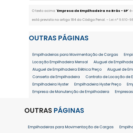
O texto acima "
Empresa de Empilhadeira no Brás - SP
" é
está previsto no artigo 184 do Código Penal. –
Lei n° 9.610-9
OUTRAS
PÁGINAS
Empilhadeiras para Movimentação de Cargas
Empi
Locação Empilhadeira Mensal
Aluguel de Empilhade
Aluguel de Empilhadeira Elétrica Preço
Aluguel de Em
Conserto de Empilhadeira
Contrato de Locação de 
Empilhadeira Hyster
Empilhadeira Hyster Preço
Em
Empresa de Manutenção de Empilhadeira
Empresas
Locação Empilhadeira Hyster
Locação Empilhadeira
Manutenção em Empilhadeiras
Manutenção Prevent
OUTRAS
PÁGINAS
Reforma de Empilhadeira
Comprar Empilhadeira
Venda de Empilhadeira
Venda de Empilhadeiras
Empilhadeiras para Movimentação de Cargas
Empilh
Aluguel de Empilhadeira 25 ton
Locação de Empilhad