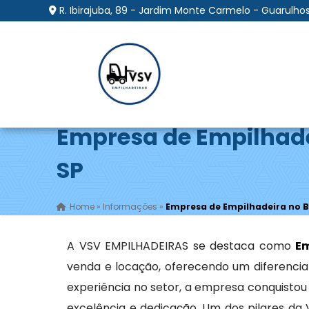
R. Ibirajuba, 89 - Jardim Monte Carmelo - Guarulhos
Empresa de Empilhade
SP
Home
»
Informações
»
Empresa de Empilhadeira no B
A VSV EMPILHADEIRAS se destaca como
Em
venda e locação, oferecendo um diferenci
experiência no setor, a empresa conquistou 
excelência e dedicação. Um dos pilares d