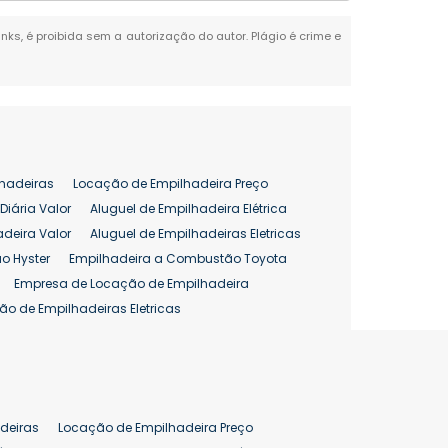
inks, é proibida sem a autorização do autor. Plágio é crime e
hadeiras
Locação de Empilhadeira Preço
Diária Valor
Aluguel de Empilhadeira Elétrica
adeira Valor
Aluguel de Empilhadeiras Eletricas
o Hyster
Empilhadeira a Combustão Toyota
Empresa de Locação de Empilhadeira
ão de Empilhadeiras Eletricas
enção de Empilhadeiras
as
Preço Aluguel Empilhadeira
Comprar Empilhadeira Hyster
pilhadeira
Empilhadeira Venda
deiras
Locação de Empilhadeira Preço
ão 25 ton
Preço de Empilhadeira 25 ton