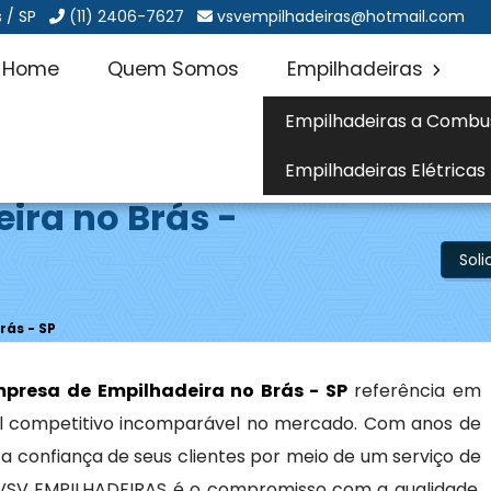
 / SP
(11) 2406-7627
vsvempilhadeiras@hotmail.com
Home
Quem Somos
Empilhadeiras
Empilhadeiras a Combu
Empilhadeiras Elétricas
ira no Brás -
Sol
rás - SP
presa de Empilhadeira no Brás - SP
referência em
al competitivo incomparável no mercado. Com anos de
a confiança de seus clientes por meio de um serviço de
a VSV EMPILHADEIRAS é o compromisso com a qualidade,