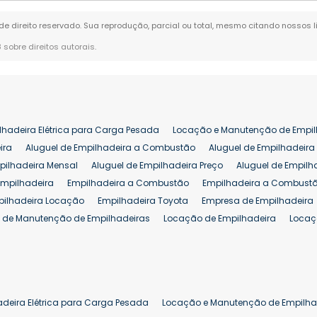
 de direito reservado. Sua reprodução, parcial ou total, mesmo citando nossos l
8 sobre direitos autorais
.
lhadeira Elétrica para Carga Pesada
Locação e Manutenção de Empil
ira
Aluguel de Empilhadeira a Combustão
Aluguel de Empilhadeira 
pilhadeira Mensal
Aluguel de Empilhadeira Preço
Aluguel de Empilh
Empilhadeira
Empilhadeira a Combustão
Empilhadeira a Combustã
pilhadeira Locação
Empilhadeira Toyota
Empresa de Empilhadeira
 de Manutenção de Empilhadeiras
Locação de Empilhadeira
Locaç
 para Hipermercados
Locação Empilhadeira para Mercados
Manut
iva Empilhadeiras
Peças de Empilhadeiras
Peças para Empilhadeir
Comprar Empilhadeira Elétrica
Comprar Empilhadeira Eletrica Usada
Venda de Empilhadeiras Usadas
Venda Empilhadeiras
Preço de Em
adeira Elétrica para Carga Pesada
Locação e Manutenção de Empilha
eira 25 ton
Comprar Empilhadeira 25 ton
Empilhadeira a Combust