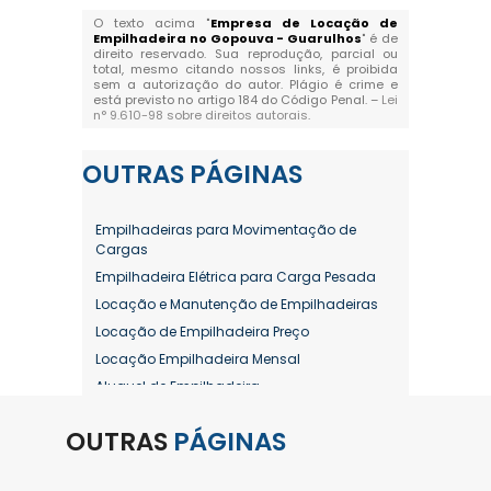
O texto acima "
Empresa de Locação de
Empilhadeira no Gopouva - Guarulhos
" é de
direito reservado. Sua reprodução, parcial ou
total, mesmo citando nossos links, é proibida
sem a autorização do autor. Plágio é crime e
está previsto no artigo 184 do Código Penal. –
Lei
n° 9.610-98 sobre direitos autorais
.
OUTRAS
PÁGINAS
Empilhadeiras para Movimentação de
Cargas
Empilhadeira Elétrica para Carga Pesada
Locação e Manutenção de Empilhadeiras
Locação de Empilhadeira Preço
Locação Empilhadeira Mensal
Aluguel de Empilhadeira
Aluguel de Empilhadeira a Combustão
OUTRAS
PÁGINAS
Aluguel de Empilhadeira Diária Valor
Aluguel de Empilhadeira Elétrica