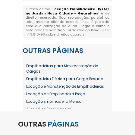
O texto acima "
Locação Empilhadeira Hyster
no Jardim Nova Cidade - Guarulhos
" é de
direito reservado. Sua reprodução, parcial ou
total, mesmo citando nossos links, é proibida
sem a autorização do autor. Plágio é crime e
está previsto no artigo 184 do Código Penal. –
Lei
n° 9.610-98 sobre direitos autorais
.
OUTRAS
PÁGINAS
Empilhadeiras para Movimentação de
Cargas
Empilhadeira Elétrica para Carga Pesada
Locação e Manutenção de Empilhadeiras
Locação de Empilhadeira Preço
Locação Empilhadeira Mensal
Aluguel de Empilhadeira
Aluguel de Empilhadeira a Combustão
OUTRAS
PÁGINAS
Aluguel de Empilhadeira Diária Valor
Aluguel de Empilhadeira Elétrica