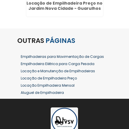
etrica
Locação de Empilhadeira Preço no
Aluguel
 - SP
Jardim Nova Cidade - Guarulhos
Jardi
OUTRAS
PÁGINAS
Empilhadeiras para Movimentação de Cargas
Empilhadeira Elétrica para Carga Pesada
Locação e Manutenção de Empilhadeiras
Locação de Empilhadeira Preço
Locação Empilhadeira Mensal
Aluguel de Empilhadeira
Aluguel de Empilhadeira a Combustão
Aluguel de Empilhadeira Diária Valor
Aluguel de Empilhadeira Elétrica
Aluguel de Empilhadeira Elétrica Preço
Aluguel de Empilhadeira Mensal