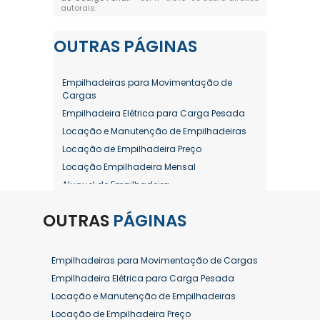
autorais
.
OUTRAS
PÁGINAS
Empilhadeiras para Movimentação de
Cargas
Empilhadeira Elétrica para Carga Pesada
Locação e Manutenção de Empilhadeiras
Locação de Empilhadeira Preço
Locação Empilhadeira Mensal
Aluguel de Empilhadeira
Aluguel de Empilhadeira a Combustão
OUTRAS
PÁGINAS
Aluguel de Empilhadeira Diária Valor
Aluguel de Empilhadeira Elétrica
Aluguel de Empilhadeira Elétrica Preço
Empilhadeiras para Movimentação de Cargas
Aluguel de Empilhadeira Mensal
Empilhadeira Elétrica para Carga Pesada
Aluguel de Empilhadeira Preço
Locação e Manutenção de Empilhadeiras
Aluguel de Empilhadeira Valor
Locação de Empilhadeira Preço