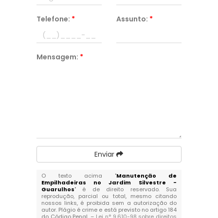
Telefone:
*
Assunto:
*
Mensagem:
*
Enviar
O texto acima "
Manutenção de
Empilhadeiras no Jardim Silvestre -
Guarulhos
" é de direito reservado. Sua
reprodução, parcial ou total, mesmo citando
nossos links, é proibida sem a autorização do
autor. Plágio é crime e está previsto no artigo 184
do Código Penal. –
Lei n° 9.610-98 sobre direitos