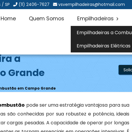
 / SP
(11) 2406-7627
vsvempilhadeiras@hotmail.com
Home
Quem Somos
Empilhadeiras
Empilhadeiras a Combu
Empilhadeiras Elétricas
ira a
o Grande
Sol
Combustão em Campo Grande
combustão
pode ser uma estratégia vantajosa para sua
as são conhecidas por sua robustez e potência, ideais
ar cargas pesadas. A capacidade de operar por longas
entes as tornam essenciais em operações intensivas. É