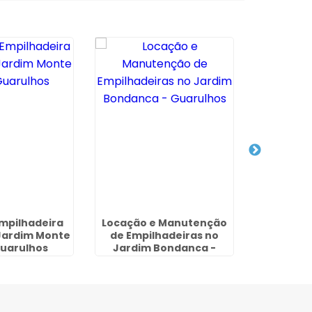
mpilhadeira
Locação e Manutenção
Aluguel d
Jardim Monte
de Empilhadeiras no
a Combus
Guarulhos
Jardim Bondanca -
Guarulhos