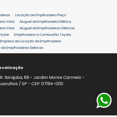
deiras
Locação de Empilhadeira Preço
ária Valor
Aluguel de Empilhadeira Elétrica
ira Valor
Aluguel de Empilhadeiras Eletricas
Hyster
Empilhadeira a Combustão Toyota
Empresa de Locação de Empilhadeira
de Empilhadeiras Eletricas
ção de Empilhadeiras
Preço Aluguel Empilhadeira
ocalização
omprar Empilhadeira Hyster
Venda de Empilhadeira
enda
Aluguel de Empilhadeira 25 ton
R. Ibirajuba, 89 - Jardim Monte Carmelo -
5 ton
Venda Empilhadeiras 25 ton
uarulhos / SP - CEP: 07194-000