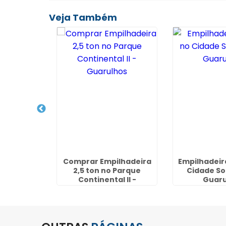
Veja Também
lhadeira
Comprar Empilhadeira
Empilhadeir
aúde - SP
2,5 ton no Parque
Cidade So
Continental II -
Guaru
Guarulhos