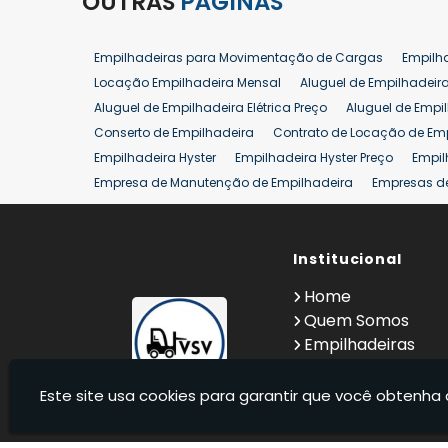
OUTRAS
PÁGINAS
Empilhadeiras para Movimentação de Cargas
Empilh
Locação Empilhadeira Mensal
Aluguel de Empilhadeir
Aluguel de Empilhadeira Elétrica Preço
Aluguel de Empi
Conserto de Empilhadeira
Contrato de Locação de Em
Empilhadeira Hyster
Empilhadeira Hyster Preço
Empil
Empresa de Manutenção de Empilhadeira
Empresas d
Locação Empilhadeira Hyster
Locação Empilhadeira p
Manutenção em Empilhadeiras
Manutenção Preventiv
Reforma de Empilhadeira
Comprar Empilhadeira
Institucional
Co
Venda de Empilhadeiras
Venda de Empilhadeiras Us
Home
Locação de Empilhadeira 25 ton
Comprar Empilhadeir
Quem Somos
Empilhadeiras
Contato
Informações
Este site usa cookies para garantir que você obtenha 