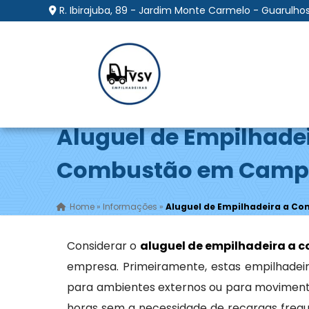
R. Ibirajuba, 89 - Jardim Monte Carmelo - Guarulhos
Aluguel de Empilhade
Combustão em Camp
Home
»
Informações
»
Aluguel de Empilhadeira a 
Considerar o
aluguel de empilhadeira a 
empresa. Primeiramente, estas empilhadeir
para ambientes externos ou para moviment
horas sem a necessidade de recargas frequ