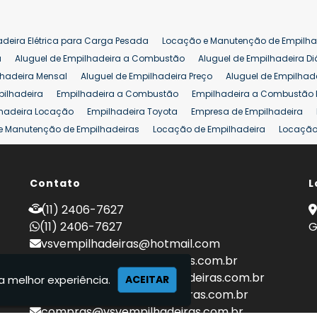
adeira Elétrica para Carga Pesada
Locação e Manutenção de Empilha
a
Aluguel de Empilhadeira a Combustão
Aluguel de Empilhadeira Di
lhadeira Mensal
Aluguel de Empilhadeira Preço
Aluguel de Empilhade
pilhadeira
Empilhadeira a Combustão
Empilhadeira a Combustão 
hadeira Locação
Empilhadeira Toyota
Empresa de Empilhadeira
e Manutenção de Empilhadeiras
Locação de Empilhadeira
Locação 
ara Hipermercados
Locação Empilhadeira para Mercados
Manuten
a Empilhadeiras
Peças de Empilhadeiras
Peças para Empilhadeiras
mprar Empilhadeira Elétrica
Contato
Comprar Empilhadeira Eletrica Usada
L
C
adas
Venda Empilhadeiras
Preço de Empilhadeira
Empilhadeira V
(11) 2406-7627
a 25 ton
Empilhadeira a Combustão 25 ton
Preço de Empilhadeira 2
(11) 2406-7627
G
vsvempilhadeiras@hotmail.com
locacao@vsvempilhadeiras.com.br
manutencao@vsvempilhadeiras.com.br
a melhor experiência.
ACEITAR
financeiro@vsvempilhadeiras.com.br
compras@vsvempilhadeiras.com.br