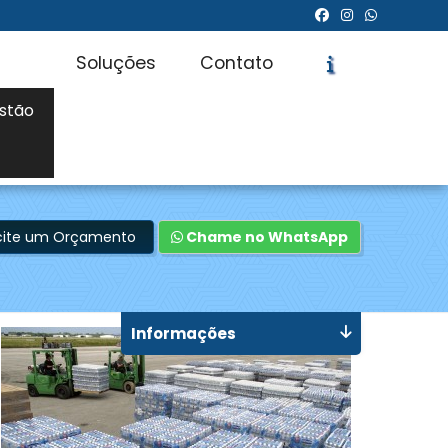
Soluções
Contato
stão
icite um Orçamento
Chame no WhatsApp
Informações