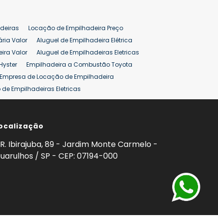
deiras
Locação de Empilhadeira Preço
ária Valor
Aluguel de Empilhadeira Elétrica
ira Valor
Aluguel de Empilhadeiras Eletricas
Hyster
Empilhadeira a Combustão Toyota
Empresa de Locação de Empilhadeira
de Empilhadeiras Eletricas
ção de Empilhadeiras
Preço Aluguel Empilhadeira
ocalização
omprar Empilhadeira Hyster
Venda de Empilhadeira
enda
Aluguel de Empilhadeira 25 ton
R. Ibirajuba, 89 - Jardim Monte Carmelo -
5 ton
Venda Empilhadeiras 25 ton
uarulhos / SP - CEP: 07194-000