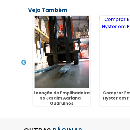
Veja Também
ão em
Locação de Empilhadeira
Comprar Em
 no Portal
no Jardim Adriana -
Hyster em Pi
dos -
Guarulhos
hos