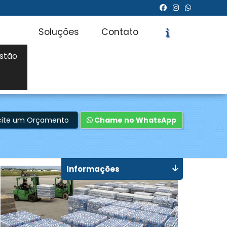
Soluções
Contato
stão
icite um Orçamento
Chame no WhatsApp
Informações