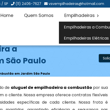
 / SP
(11) 2406-7627
vsvempilhadeiras@hotmail.com
Home
Quem Somos
Empilhadeiras
Empilhadeiras a Combu
Empilhadeiras Elétricas
ira a
 São Paulo
Sol
ombustão em Jardim São Paulo
do de
aluguel de empilhadeira a combustão
por sua
 o cliente. Nossa empresa oferece contratos flexíveis
idades específicas de cada cliente. Nossa frota é
mantidos, garantindo eficiência e segurança nas