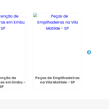
enção de
Peças de Empilhadeiras
Aluguel d
ras em Embu -
na Vila Matilde - SP
Elétrica 
SP
Antônio