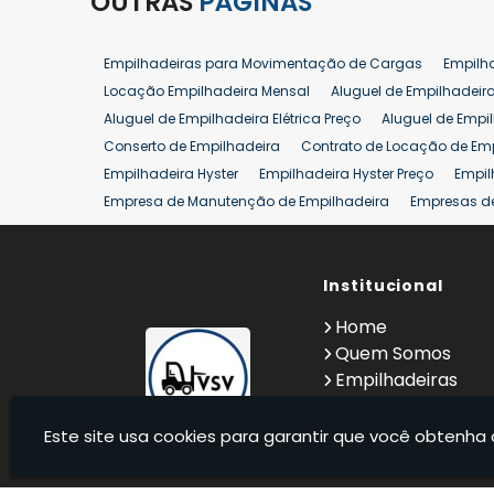
OUTRAS
PÁGINAS
Empilhadeiras para Movimentação de Cargas
Empilh
Locação Empilhadeira Mensal
Aluguel de Empilhadeir
Aluguel de Empilhadeira Elétrica Preço
Aluguel de Empi
Conserto de Empilhadeira
Contrato de Locação de Em
Empilhadeira Hyster
Empilhadeira Hyster Preço
Empil
Empresa de Manutenção de Empilhadeira
Empresas d
Locação Empilhadeira Hyster
Locação Empilhadeira p
Manutenção em Empilhadeiras
Manutenção Preventiv
Reforma de Empilhadeira
Comprar Empilhadeira
Institucional
Co
Venda de Empilhadeiras
Venda de Empilhadeiras Us
Home
Locação de Empilhadeira 25 ton
Comprar Empilhadeir
Quem Somos
Empilhadeiras
Contato
Informações
Este site usa cookies para garantir que você obtenha 