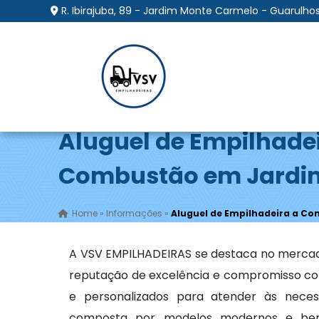
R. Ibirajuba, 89 - Jardim Monte Carmelo - Guarulhos
Aluguel de Empilhade
Combustão em Jardim
Home
»
Informações
»
Aluguel de Empilhadeira a C
A VSV EMPILHADEIRAS se destaca no merca
reputação de excelência e compromisso com
e personalizados para atender às necess
composta por modelos modernos e bem 