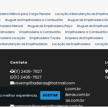
adeira Elétrica para Carga Pesada
Locação e Manutenção de Empilha
a
Aluguel de Empilhadeira a Combustão
Aluguel de Empilhadeira Di
lhadeira Mensal
Aluguel de Empilhadeira Preço
Aluguel de Empilhade
pilhadeira
Empilhadeira a Combustão
Empilhadeira a Combustão 
hadeira Locação
Empilhadeira Toyota
Empresa de Empilhadeira
e Manutenção de Empilhadeiras
Locação de Empilhadeira
Locação 
ara Hipermercados
Locação Empilhadeira para Mercados
Manuten
a Empilhadeiras
Peças de Empilhadeiras
Peças para Empilhadeiras
mprar Empilhadeira Elétrica
Contato
Comprar Empilhadeira Eletrica Usada
L
C
adas
Venda Empilhadeiras
Preço de Empilhadeira
Empilhadeira V
(11) 2406-7627
a 25 ton
Empilhadeira a Combustão 25 ton
Preço de Empilhadeira 2
(11) 2406-7627
G
vsvempilhadeiras@hotmail.com
locacao@vsvempilhadeiras.com.br
manutencao@vsvempilhadeiras.com.br
a melhor experiência.
ACEITAR
financeiro@vsvempilhadeiras.com.br
compras@vsvempilhadeiras.com.br