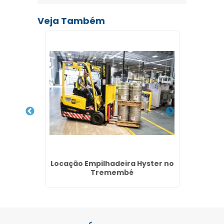
Veja Também
,5 ton
Locação Empilhadeira Hyster no
Locaçã
Tremembé