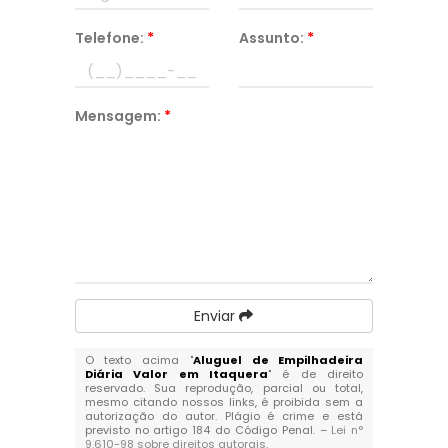
Telefone:
*
Assunto:
*
Mensagem:
*
Enviar
O texto acima "
Aluguel de Empilhadeira
Diária Valor em Itaquera
" é de direito
reservado. Sua reprodução, parcial ou total,
mesmo citando nossos links, é proibida sem a
autorização do autor. Plágio é crime e está
previsto no artigo 184 do Código Penal. –
Lei n°
9.610-98 sobre direitos autorais
.