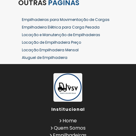
OUTRAS
PÁGINAS
Empilhadeiras para Movimentação de Cargas
Empilhadeira Elétrica para Carga Pesada
Locação e Manutenção de Empilhadeiras
Locação de Empilhadeira Preço
Locação Empilhadeira Mensal
Aluguel de Empilhadeira
Aluguel de Empilhadeira a Combustão
Aluguel de Empilhadeira Diária Valor
Aluguel de Empilhadeira Elétrica
Aluguel de Empilhadeira Elétrica Preço
Aluguel de Empilhadeira Mensal
Aluguel de Empilhadeira Preço
Institucional
Aluguel de Empilhadeira Valor
Aluguel de Empilhadeiras Eletricas
Home
Conserto de Empilhadeira
Quem Somos
Contrato de Locação de Empilhadeira
Empilhadeiras