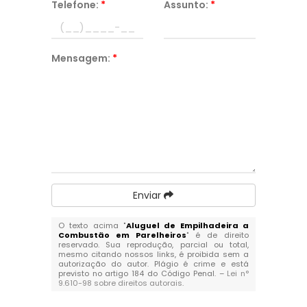
Telefone:
*
Assunto:
*
Mensagem:
*
Enviar
O texto acima "
Aluguel de Empilhadeira a
Combustão em Parelheiros
" é de direito
reservado. Sua reprodução, parcial ou total,
mesmo citando nossos links, é proibida sem a
autorização do autor. Plágio é crime e está
previsto no artigo 184 do Código Penal. –
Lei n°
9.610-98 sobre direitos autorais
.