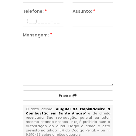
Telefone:
*
Assunto:
*
Mensagem:
*
Enviar
O texto acima "
Aluguel de Empilhadeira a
Combustão em Santo Amaro
" é de direito
reservado. Sua reprodução, parcial ou total,
mesmo citando nossos links, é proibida sem a
autorização do autor. Plágio é crime e está
previsto no artigo 184 do Código Penal. –
Lei n°
9.610-98 sobre direitos autorais
.